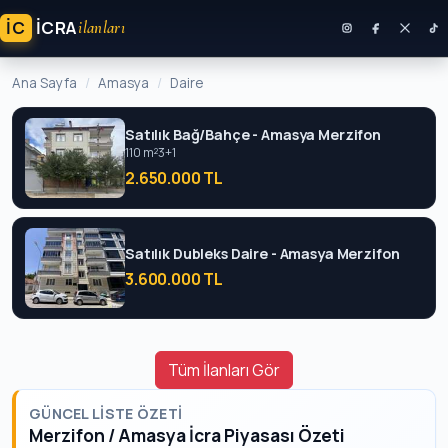
İC
ICRA
ilanları
Ana Sayfa
Amasya
Daire
Satılık Bağ/Bahçe - Amasya Merzifon
110 m²
3+1
2.650.000 TL
Satılık Dubleks Daire - Amasya Merzifon
3.600.000 TL
Tüm İlanları Gör
GÜNCEL LISTE ÖZETI
Merzifon / Amasya İcra Piyasası Özeti