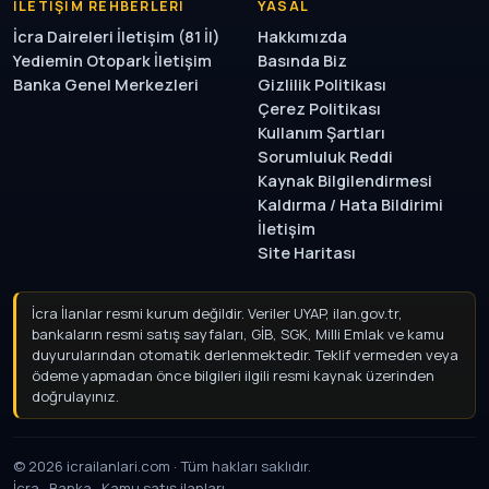
İLETIŞIM REHBERLERI
YASAL
İcra Daireleri İletişim (81 İl)
Hakkımızda
Yediemin Otopark İletişim
Basında Biz
Banka Genel Merkezleri
Gizlilik Politikası
Çerez Politikası
Kullanım Şartları
Sorumluluk Reddi
Kaynak Bilgilendirmesi
Kaldırma / Hata Bildirimi
İletişim
Site Haritası
İcra İlanlar resmi kurum değildir. Veriler UYAP, ilan.gov.tr,
bankaların resmi satış sayfaları, GİB, SGK, Milli Emlak ve kamu
duyurularından otomatik derlenmektedir. Teklif vermeden
veya ödeme yapmadan önce bilgileri ilgili resmi kaynak
üzerinden doğrulayınız.
© 2026 icrailanlari.com · Tüm hakları saklıdır.
İcra · Banka · Kamu satış ilanları