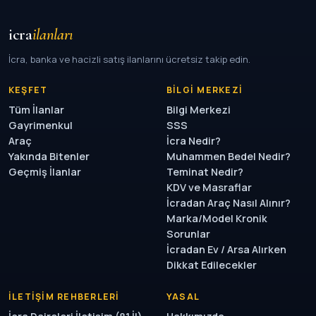
icra
ilanları
İcra, banka ve hacizli satış ilanlarını ücretsiz takip edin.
KEŞFET
BILGI MERKEZI
Tüm İlanlar
Bilgi Merkezi
Gayrimenkul
SSS
Araç
İcra Nedir?
Yakında Bitenler
Muhammen Bedel Nedir?
Geçmiş İlanlar
Teminat Nedir?
KDV ve Masraflar
İcradan Araç Nasıl Alınır?
Marka/Model Kronik
Sorunlar
İcradan Ev / Arsa Alırken
Dikkat Edilecekler
İLETIŞIM REHBERLERI
YASAL