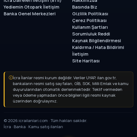
İcra Daireleri İletişim (81 İl)
Hakkımızda
Yediemin Otopark İletişim
Basında Biz
Banka Genel Merkezleri
Gizlilik Politikası
Çerez Politikası
Kullanım Şartları
Sorumluluk Reddi
Kaynak Bilgilendirmesi
Kaldırma / Hata Bildirimi
İletişim
Site Haritası
İcra İlanlar resmi kurum değildir. Veriler UYAP, ilan.gov.tr,
bankaların resmi satış sayfaları, GİB, SGK, Milli Emlak ve kamu
duyurularından otomatik derlenmektedir. Teklif vermeden
veya ödeme yapmadan önce bilgileri ilgili resmi kaynak
üzerinden doğrulayınız.
© 2026 icrailanlari.com · Tüm hakları saklıdır.
İcra · Banka · Kamu satış ilanları