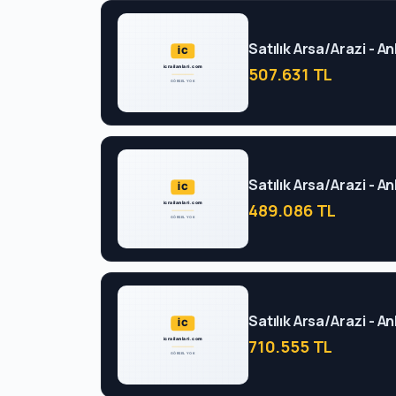
Satılık Arsa/Arazi - 
507.631 TL
Satılık Arsa/Arazi - 
489.086 TL
Satılık Arsa/Arazi - 
710.555 TL