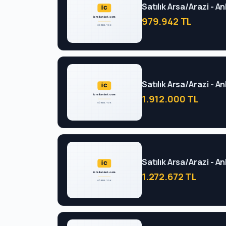
Satılık Arsa/Arazi - 
979.942 TL
Satılık Arsa/Arazi - 
1.912.000 TL
Satılık Arsa/Arazi - 
1.272.672 TL