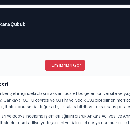
Ankara Çubuk
Tüm İlanları Gör
beri
lirken şehir içindeki ulaşım aksları, ticaret bölgeleri, üniversite ve y
lay, Çankaya, ODTÜ çevresi ve OSTİM ve İvedik OSB gibi bilinen merke
r; ihale sonrasında değer artışı, kiralanabilirlik ve tekrar satış potans
arı ve dosya inceleme işlemleri ağırlıklı olarak Ankara Adliyesi ve Anka
ihalenin resmi adliye yerleşkesini ve dairesini dosya numaranız ile i