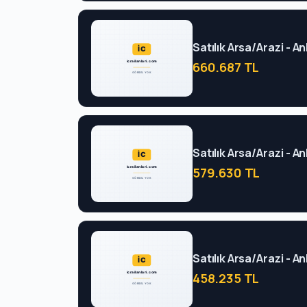
Satılık Arsa/Arazi - 
660.687 TL
Satılık Arsa/Arazi - 
579.630 TL
Satılık Arsa/Arazi - 
458.235 TL