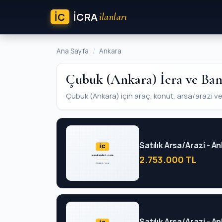
İC
ICRA
ilanları
Ana Sayfa
Ankara
Çubuk (Ankara) İcra ve Ban
Çubuk (Ankara) için araç, konut, arsa/arazi ve iş
Satılık Arsa/Arazi - 
2.753.000 TL
Satılık Arsa/Arazi - 