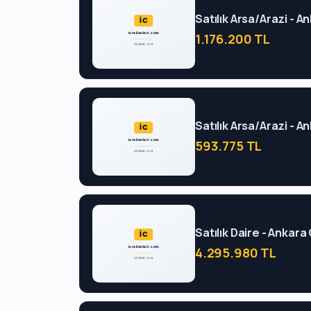
Satılık Arsa/Arazi - 
1.176.200 TL
Satılık Arsa/Arazi - 
593.775 TL
Satılık Daire - Ankar
4.295.980 TL