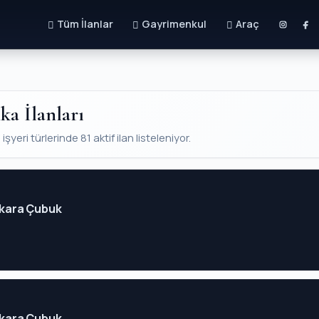
Tüm İlanlar
Gayrimenkul
Araç
ka İlanları
yeri türlerinde 81 aktif ilan listeleniyor.
Ankara Çubuk
Ankara Çubuk