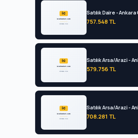
Satılık Daire - Ankar
757.548 TL
Satılık Arsa/Arazi - 
579.756 TL
Satılık Arsa/Arazi - 
708.281 TL