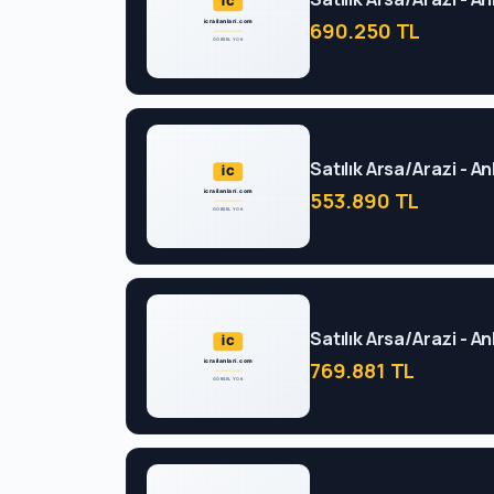
690.250 TL
Satılık Arsa/Arazi - 
553.890 TL
Satılık Arsa/Arazi - 
769.881 TL