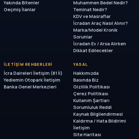
Yakında Bitenler
Muhammen Bedel Nedir?
Geçmiş İlanlar
Teminat Nedir?
KDV ve Masraflar
İcradan Araç Nasıl Alınır?
Marka/Model Kronik
Sorunlar
İcradan Ev / Arsa Alırken
Dikkat Edilecekler
İLETIŞIM REHBERLERI
YASAL
İcra Daireleri İletişim (81 İl)
Hakkımızda
Yediemin Otopark İletişim
Basında Biz
Banka Genel Merkezleri
Gizlilik Politikası
Çerez Politikası
Kullanım Şartları
Sorumluluk Reddi
Kaynak Bilgilendirmesi
Kaldırma / Hata Bildirimi
İletişim
Site Haritası