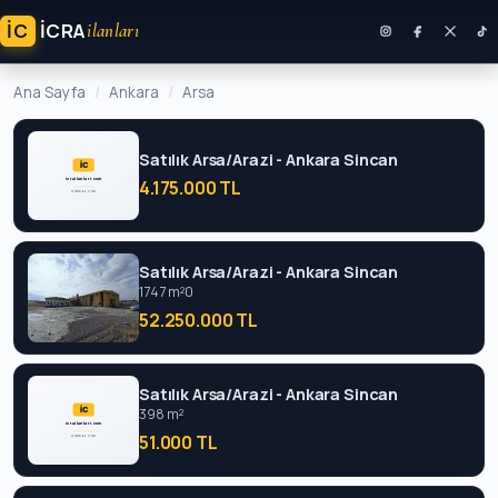
İC
ICRA
ilanları
Ana Sayfa
Ankara
Arsa
Satılık Arsa/Arazi - Ankara Sincan
4.175.000 TL
Satılık Arsa/Arazi - Ankara Sincan
1747 m²
0
52.250.000 TL
Satılık Arsa/Arazi - Ankara Sincan
398 m²
51.000 TL