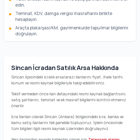
edin.
Teminat, KDV, damga vergisi masraflarını birlikte
hesaplayın.
Araçta plaka/şasi/KM; gayrimenkulde tapu/imar bilgilerini
doğrulayın.
Sincan İcradan Satılık Arsa Hakkında
Sincan ilçesindeki icralık arsa/arazi ilanlarını fiyat, ihale tarihi,
konum ve resmi kaynak bilgileriyle takip edebilirsiniz.
Teklif vermeden önce ilan detayındaki resmi kaynak bağlantısını,
satış şartlarını, teminat ve ek masraf bilgilerini kontrol etmeniz
önerilir.
İcra İlanları olarak Sincan (Ankara) bölgesindeki icra, banka ve
kamu satış ilanlarını tek panelde topluyoruz. İşlem öncesinde
tüm bilgileri ilgili resmi kaynak üzerinden doğrulayınız.
Yeni ilanlardan anında haberdar olmak için
Telegram alarmı