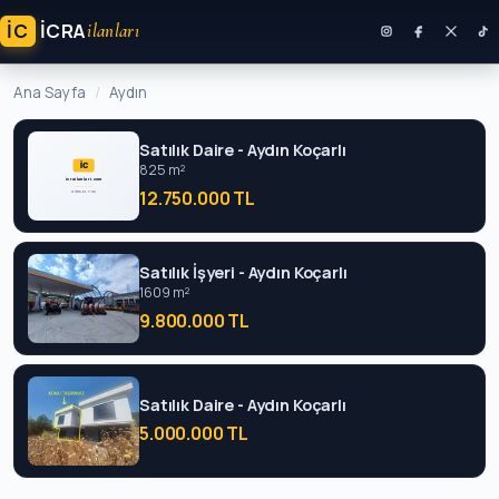
İC
ICRA
ilanları
Ana Sayfa
Aydın
Satılık Daire - Aydın Koçarlı
825 m²
12.750.000 TL
Satılık İşyeri - Aydın Koçarlı
1609 m²
9.800.000 TL
Satılık Daire - Aydın Koçarlı
5.000.000 TL