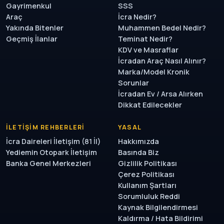
Gayrimenkul
SSS
Araç
İcra Nedir?
Yakında Bitenler
Muhammen Bedel Nedir?
Geçmiş İlanlar
Teminat Nedir?
KDV ve Masraflar
İcradan Araç Nasıl Alınır?
Marka/Model Kronik
Sorunlar
İcradan Ev / Arsa Alırken
Dikkat Edilecekler
İLETIŞIM REHBERLERI
YASAL
İcra Daireleri İletişim (81 İl)
Hakkımızda
Yediemin Otopark İletişim
Basında Biz
Banka Genel Merkezleri
Gizlilik Politikası
Çerez Politikası
Kullanım Şartları
Sorumluluk Reddi
Kaynak Bilgilendirmesi
Kaldırma / Hata Bildirimi