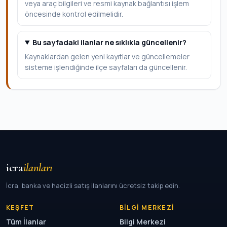
veya araç bilgileri ve resmi kaynak bağlantısı işlem
öncesinde kontrol edilmelidir.
Bu sayfadaki ilanlar ne sıklıkla güncellenir?
Kaynaklardan gelen yeni kayıtlar ve güncellemeler
sisteme işlendiğinde ilçe sayfaları da güncellenir.
icra
ilanları
İcra, banka ve hacizli satış ilanlarını ücretsiz takip edin.
KEŞFET
BILGI MERKEZI
Tüm İlanlar
Bilgi Merkezi