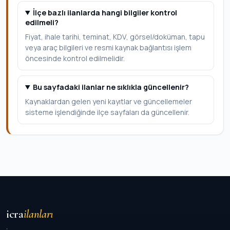
İlçe bazlı ilanlarda hangi bilgiler kontrol
edilmeli?
Fiyat, ihale tarihi, teminat, KDV, görsel/doküman, tapu
veya araç bilgileri ve resmi kaynak bağlantısı işlem
öncesinde kontrol edilmelidir.
Bu sayfadaki ilanlar ne sıklıkla güncellenir?
Kaynaklardan gelen yeni kayıtlar ve güncellemeler
sisteme işlendiğinde ilçe sayfaları da güncellenir.
icra
ilanları