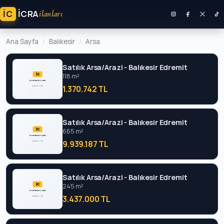
İC
ICRA
ilanları
Ana Sayfa
Balıkesir
Arsa
Satılık Arsa/Arazi - Balıkesir Edremit
118 m²
1.370.742 TL
Satılık Arsa/Arazi - Balıkesir Edremit
665 m²
9.939.187 TL
Satılık Arsa/Arazi - Balıkesir Edremit
245 m²
3.437.000 TL