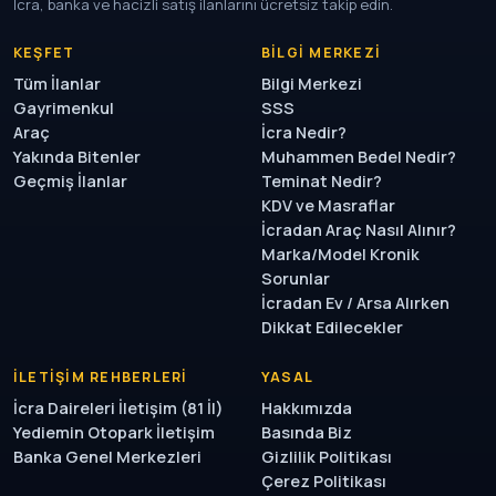
İcra, banka ve hacizli satış ilanlarını ücretsiz takip edin.
KEŞFET
BILGI MERKEZI
Tüm İlanlar
Bilgi Merkezi
Gayrimenkul
SSS
Araç
İcra Nedir?
Yakında Bitenler
Muhammen Bedel Nedir?
Geçmiş İlanlar
Teminat Nedir?
KDV ve Masraflar
İcradan Araç Nasıl Alınır?
Marka/Model Kronik
Sorunlar
İcradan Ev / Arsa Alırken
Dikkat Edilecekler
İLETIŞIM REHBERLERI
YASAL
İcra Daireleri İletişim (81 İl)
Hakkımızda
Yediemin Otopark İletişim
Basında Biz
Banka Genel Merkezleri
Gizlilik Politikası
Çerez Politikası