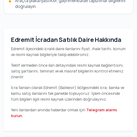
Araçta plaka/şasi/KM; gayrimenkulde tapu/imar bilgilerini
doğrulayın.
Edremit İcradan Satılık Daire Hakkında
Edremit ilçesindeki icralık daire ilanlarını fiyat, ihale tarihi, konum
ve resmi kaynak bilgileriyle takip edebilirsiniz.
Teklif vermeden önce ilan detayındaki resmi kaynak bağlantısını,
satış şartlarını, teminat ve ek masraf bilgilerini kontrol etmeniz
önerilir.
İcra İlanları olarak Edremit (Balıkesir) bölgesindeki icra, banka ve
kamu satış ilanlarını tek panelde topluyoruz. İşlem öncesinde
tüm bilgileri ilgili resmi kaynak üzerinden doğrulayınız.
Yeni ilanlardan anında haberdar olmak için
Telegram alarmı
kurun
.