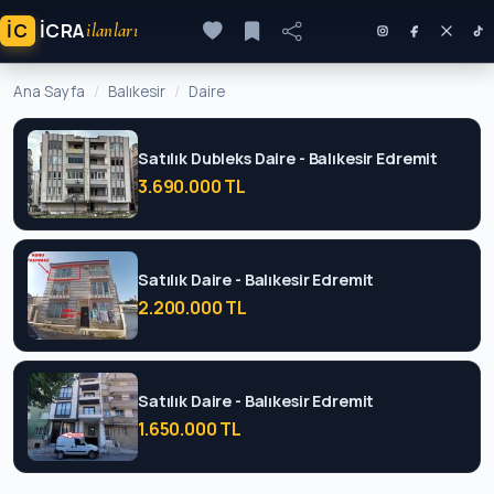
İC
ICRA
ilanları
Ana Sayfa
Balıkesir
Daire
Satılık Dubleks Daire - Balıkesir Edremit
3.690.000 TL
Satılık Daire - Balıkesir Edremit
2.200.000 TL
Satılık Daire - Balıkesir Edremit
1.650.000 TL