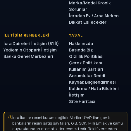
Marka/Model Kronik
Sorunlar
İcradan Ev / Arsa Alırken
Dikkat Edilecekler
İLETIŞIM REHBERLERI
YASAL
İcra Daireleri İletişim (81 İl)
Hakkımızda
Yediemin Otopark İletişim
Basında Biz
Banka Genel Merkezleri
Gizlilik Politikası
Çerez Politikası
Kullanım Şartları
Sorumluluk Reddi
Kaynak Bilgilendirmesi
Kaldırma / Hata Bildirimi
İletişim
Site Haritası
İcra İlanlar resmi kurum değildir. Veriler UYAP, ilan.gov.tr,
bankaların resmi satış sayfaları, GİB, SGK, Milli Emlak ve kamu
duyurularından otomatik derlenmektedir. Teklif vermeden