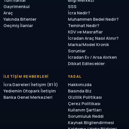
Tüm İlanlar
Bilgi Merkezi
Gayrimenkul
SSS
Araç
İcra Nedir?
Yakında Bitenler
Muhammen Bedel Nedir?
Geçmiş İlanlar
Teminat Nedir?
KDV ve Masraflar
İcradan Araç Nasıl Alınır?
Marka/Model Kronik
Sorunlar
İcradan Ev / Arsa Alırken
Dikkat Edilecekler
İLETIŞIM REHBERLERI
YASAL
İcra Daireleri İletişim (81 İl)
Hakkımızda
Yediemin Otopark İletişim
Basında Biz
Banka Genel Merkezleri
Gizlilik Politikası
Çerez Politikası
Kullanım Şartları
Sorumluluk Reddi
Kaynak Bilgilendirmesi
Kaldırma / Hata Bildirimi