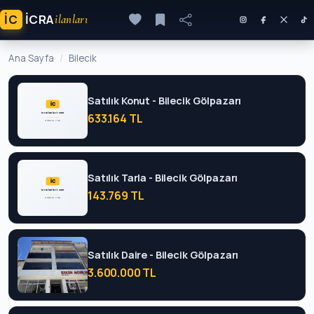
İC
ICRA
ilanları
Ana Sayfa
Bilecik
Satılık Konut - Bilecik Gölpazarı
633.164 TL
Satılık Tarla - Bilecik Gölpazarı
143.769 TL
Satılık Daire - Bilecik Gölpazarı
3.600.000 TL