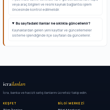
veya araç bilgileri ve resmi kaynak bağlantısı işlem
öncesinde kontrol edilmelidir.
Bu sayfadaki ilanlar ne sıklıkla güncellenir?
Kaynaklardan gelen yeni kayıtlar ve güncellemeler
sisteme işlendiğinde ilçe sayfaları da güncellenir.
icra
ilanları
İcra, banka ve hacizli satış ilanlarını ücretsiz takip edin.
KEŞFET
BILGI MERKEZI