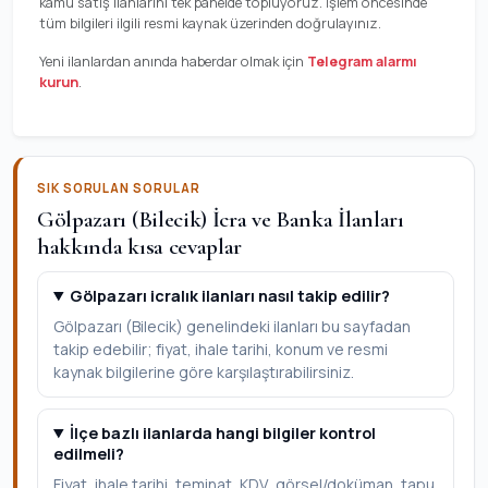
kamu satış ilanlarını tek panelde topluyoruz. İşlem öncesinde
tüm bilgileri ilgili resmi kaynak üzerinden doğrulayınız.
Yeni ilanlardan anında haberdar olmak için
Telegram alarmı
kurun
.
SIK SORULAN SORULAR
Gölpazarı (Bilecik) İcra ve Banka İlanları
hakkında kısa cevaplar
Gölpazarı icralık ilanları nasıl takip edilir?
Gölpazarı (Bilecik) genelindeki ilanları bu sayfadan
takip edebilir; fiyat, ihale tarihi, konum ve resmi
kaynak bilgilerine göre karşılaştırabilirsiniz.
İlçe bazlı ilanlarda hangi bilgiler kontrol
edilmeli?
Fiyat, ihale tarihi, teminat, KDV, görsel/doküman, tapu