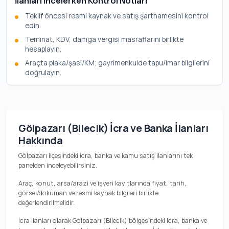
İlanları İncelerken Kontrol Notları
Teklif öncesi resmi kaynak ve satış şartnamesini kontrol
edin.
Teminat, KDV, damga vergisi masraflarını birlikte
hesaplayın.
Araçta plaka/şasi/KM; gayrimenkulde tapu/imar bilgilerini
doğrulayın.
Gölpazarı (Bilecik) İcra ve Banka İlanları
Hakkında
Gölpazarı ilçesindeki icra, banka ve kamu satış ilanlarını tek
panelden inceleyebilirsiniz.
Araç, konut, arsa/arazi ve işyeri kayıtlarında fiyat, tarih,
görsel/doküman ve resmi kaynak bilgileri birlikte
değerlendirilmelidir.
İcra İlanları olarak Gölpazarı (Bilecik) bölgesindeki icra, banka ve