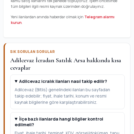
kamu satış ilanlarını tek panelde topluyoruz. İşlem öncesinde
tüm bilgileri ilgili resmi kaynak üzerinden doğrulayınız.
Yeni ilanlardan anında haberdar olmak için
Telegram alarmı
kurun
.
SIK SORULAN SORULAR
Adilcevaz İcradan Satılık Arsa hakkında kısa
cevaplar
Adilcevaz icralık ilanları nasıl takip edilir?
Adilcevaz (Bitlis) genelindeki ilanları bu sayfadan
takip edebilir; fiyat, ihale tarihi, konum ve resmi
kaynak bilgilerine göre karşılaştırabilirsiniz.
İlçe bazlı ilanlarda hangi bilgiler kontrol
edilmeli?
Fiyat, ihale tarihi, teminat, KDV, görsel/doküman, tapu