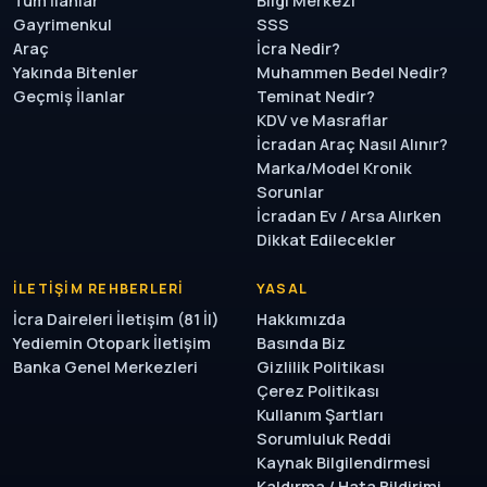
Tüm İlanlar
Bilgi Merkezi
Gayrimenkul
SSS
Araç
İcra Nedir?
Yakında Bitenler
Muhammen Bedel Nedir?
Geçmiş İlanlar
Teminat Nedir?
KDV ve Masraflar
İcradan Araç Nasıl Alınır?
Marka/Model Kronik
Sorunlar
İcradan Ev / Arsa Alırken
Dikkat Edilecekler
İLETIŞIM REHBERLERI
YASAL
İcra Daireleri İletişim (81 İl)
Hakkımızda
Yediemin Otopark İletişim
Basında Biz
Banka Genel Merkezleri
Gizlilik Politikası
Çerez Politikası
Kullanım Şartları
Sorumluluk Reddi
Kaynak Bilgilendirmesi
Kaldırma / Hata Bildirimi