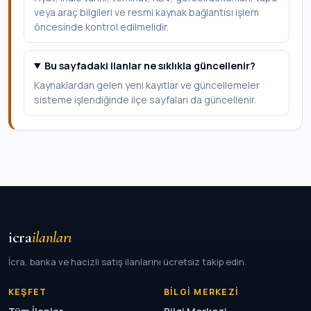
veya araç bilgileri ve resmi kaynak bağlantısı işlem
öncesinde kontrol edilmelidir.
Bu sayfadaki ilanlar ne sıklıkla güncellenir?
Kaynaklardan gelen yeni kayıtlar ve güncellemeler
sisteme işlendiğinde ilçe sayfaları da güncellenir.
icra
ilanları
İcra, banka ve hacizli satış ilanlarını ücretsiz takip edin.
KEŞFET
BILGI MERKEZI