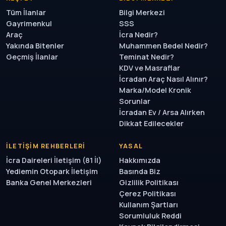
Tüm İlanlar
Bilgi Merkezi
Gayrimenkul
SSS
Araç
İcra Nedir?
Yakında Bitenler
Muhammen Bedel Nedir?
Geçmiş İlanlar
Teminat Nedir?
KDV ve Masraflar
İcradan Araç Nasıl Alınır?
Marka/Model Kronik
Sorunlar
İcradan Ev / Arsa Alırken
Dikkat Edilecekler
İLETIŞIM REHBERLERI
YASAL
İcra Daireleri İletişim (81 İl)
Hakkımızda
Yediemin Otopark İletişim
Basında Biz
Banka Genel Merkezleri
Gizlilik Politikası
Çerez Politikası
Kullanım Şartları
Sorumluluk Reddi