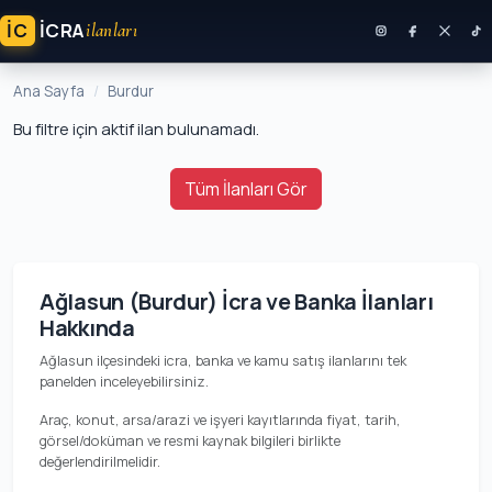
İC
ICRA
ilanları
Ana Sayfa
Burdur
Bu filtre için aktif ilan bulunamadı.
Tüm İlanları Gör
Ağlasun (Burdur) İcra ve Banka İlanları
Hakkında
Ağlasun ilçesindeki icra, banka ve kamu satış ilanlarını tek
panelden inceleyebilirsiniz.
Araç, konut, arsa/arazi ve işyeri kayıtlarında fiyat, tarih,
görsel/doküman ve resmi kaynak bilgileri birlikte
değerlendirilmelidir.