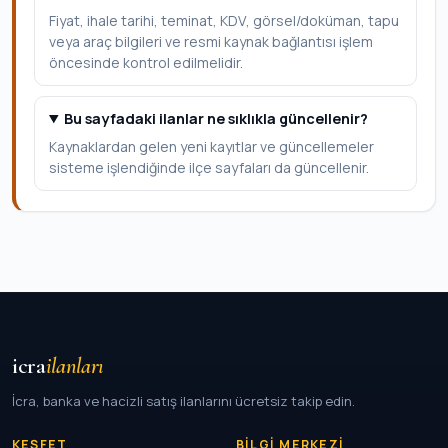
Fiyat, ihale tarihi, teminat, KDV, görsel/doküman, tapu
veya araç bilgileri ve resmi kaynak bağlantısı işlem
öncesinde kontrol edilmelidir.
Bu sayfadaki ilanlar ne sıklıkla güncellenir?
Kaynaklardan gelen yeni kayıtlar ve güncellemeler
sisteme işlendiğinde ilçe sayfaları da güncellenir.
icra
ilanları
İcra, banka ve hacizli satış ilanlarını ücretsiz takip edin.
KEŞFET
BILGI MERKEZI