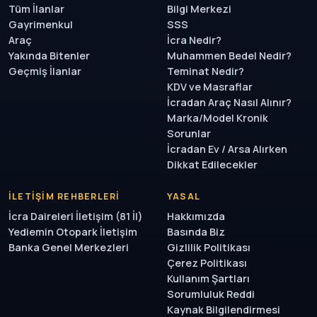
Tüm İlanlar
Bilgi Merkezi
Gayrimenkul
SSS
Araç
İcra Nedir?
Yakında Bitenler
Muhammen Bedel Nedir?
Geçmiş İlanlar
Teminat Nedir?
KDV ve Masraflar
İcradan Araç Nasıl Alınır?
Marka/Model Kronik
Sorunlar
İcradan Ev / Arsa Alırken
Dikkat Edilecekler
İLETIŞIM REHBERLERI
YASAL
İcra Daireleri İletişim (81 İl)
Hakkımızda
Yediemin Otopark İletişim
Basında Biz
Banka Genel Merkezleri
Gizlilik Politikası
Çerez Politikası
Kullanım Şartları
Sorumluluk Reddi
Kaynak Bilgilendirmesi