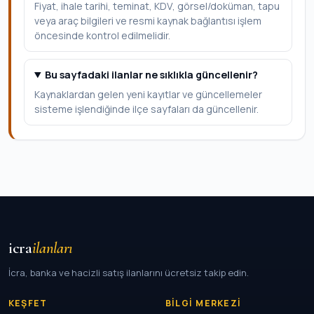
Fiyat, ihale tarihi, teminat, KDV, görsel/doküman, tapu
veya araç bilgileri ve resmi kaynak bağlantısı işlem
öncesinde kontrol edilmelidir.
Bu sayfadaki ilanlar ne sıklıkla güncellenir?
Kaynaklardan gelen yeni kayıtlar ve güncellemeler
sisteme işlendiğinde ilçe sayfaları da güncellenir.
icra
ilanları
İcra, banka ve hacizli satış ilanlarını ücretsiz takip edin.
KEŞFET
BILGI MERKEZI