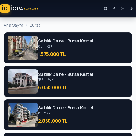
İC
ICRA
ilanları
Ana Sayfa
Bursa
Satılık Daire - Bursa Kestel
65 m²
2+1
1.575.000 TL
Satılık Daire - Bursa Kestel
153 m²
4+1
6.050.000 TL
Satılık Daire - Bursa Kestel
85 m²
3+1
2.850.000 TL