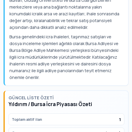
Bulvarı, Uludağ Üniversitesi ve Bursa OSB gibi bilinen
merkezlere veya ana bağlantı noktalarına yakın
konumdaki icralık arsa ve arazi kayıtları; ihale sonrasında
değer artışı, kiralanabilirlik ve tekrar satış potansiyeli
açısından daha dikkatli analiz edilmelidir.
Bursa genelindeki icra ihaleleri, taşınmaz satışları ve
dosya inceleme işlemleri ağırlıklı olarak Bursa Adliyesi ve
Bursa Bölge Adliye Mahkemesi yerleşkesi bünyesindeki
ilgili icra müdürlüklerinde yürütülmektedir. Katılacağınız
ihalenin resmi adliye yerleşkesini ve dairesini dosya
numaranız ile ilgili adliye panolarından teyit etmeniz
önemle önerilir.
GÜNCEL LISTE ÖZETI
Yıldırım / Bursa İcra Piyasası Özeti
1
Toplam aktif ilan