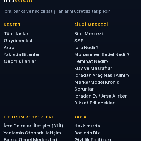
İcra, banka ve hacizli satış ilanlarını ücretsiz takip edin.
KEŞFET
BILGI MERKEZI
Tüm İlanlar
Bilgi Merkezi
Gayrimenkul
SSS
Araç
İcra Nedir?
Yakında Bitenler
Muhammen Bedel Nedir?
Geçmiş İlanlar
Teminat Nedir?
KDV ve Masraflar
İcradan Araç Nasıl Alınır?
Marka/Model Kronik
Sorunlar
İcradan Ev / Arsa Alırken
Dikkat Edilecekler
İLETIŞIM REHBERLERI
YASAL
İcra Daireleri İletişim (81 İl)
Hakkımızda
Yediemin Otopark İletişim
Basında Biz
Banka Genel Merkezleri
Gizlilik Politikası