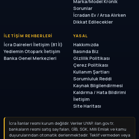
Marka/Model Kronik
Sorunlar
İcradan Ev / Arsa Alırken
Dikkat Edilecekler
İLETIŞIM REHBERLERI
YASAL
İcra Daireleri İletişim (81 İl)
Hakkımızda
Yediemin Otopark İletişim
Basında Biz
Banka Genel Merkezleri
Gizlilik Politikası
Çerez Politikası
Kullanım Şartları
Sorumluluk Reddi
Kaynak Bilgilendirmesi
Kaldırma / Hata Bildirimi
İletişim
Site Haritası
İcra İlanlar resmi kurum değildir. Veriler UYAP, ilan.gov.tr,
bankaların resmi satış sayfaları, GİB, SGK, Milli Emlak ve kamu
duyurularından otomatik derlenmektedir. Teklif vermeden