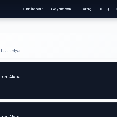
Tüm İlanlar
Gayrimenkul
Araç
listeleniyor.
Çorum Alaca
Çorum Alaca