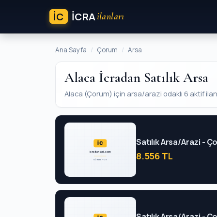
İC
ICRA
ilanları
Ana Sayfa
Çorum
Arsa
Alaca İcradan Satılık Arsa
Alaca (Çorum) için arsa/arazi odaklı 6 aktif ilan 
Satılık Arsa/Arazi - 
8.556 TL
Satılık Arsa/Arazi - 