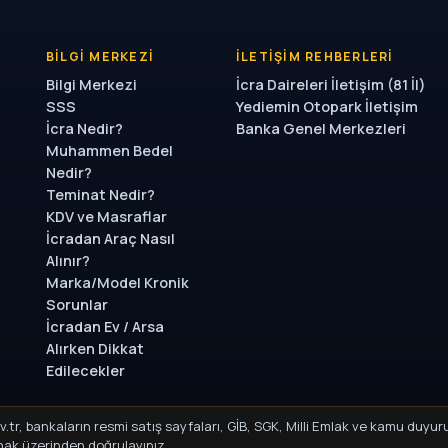
BILGI MERKEZI
İLETIŞIM REHBERLERI
Bilgi Merkezi
İcra Daireleri İletişim (81 İl)
SSS
Yediemin Otopark İletişim
İcra Nedir?
Banka Genel Merkezleri
Muhammen Bedel
Nedir?
Teminat Nedir?
KDV ve Masraflar
İcradan Araç Nasıl
Alınır?
Marka/Model Kronik
Sorunlar
İcradan Ev / Arsa
Alırken Dikkat
Edilecekler
.gov.tr, bankaların resmi satış sayfaları, GİB, SGK, Milli Emlak ve kamu d
ynak üzerinden doğrulayınız.