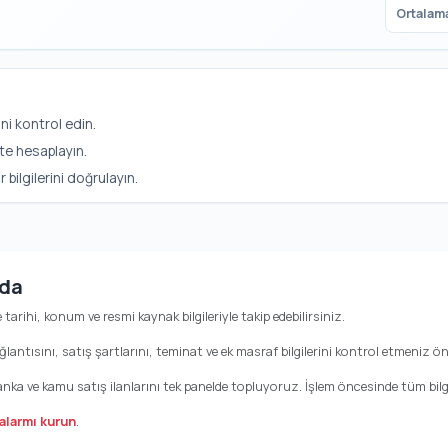
Ortalama
ni kontrol edin.
te hesaplayın.
ilgilerini doğrulayın.
nda
le tarihi, konum ve resmi kaynak bilgileriyle takip edebilirsiniz.
antısını, satış şartlarını, teminat ve ek masraf bilgilerini kontrol etmeniz öne
anka ve kamu satış ilanlarını tek panelde topluyoruz. İşlem öncesinde tüm bilgi
alarmı kurun
.