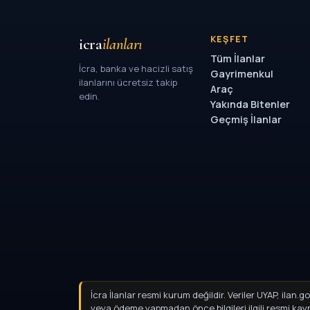
KEŞFET
icra
ilanları
Tüm İlanlar
İcra, banka ve hacizli satış
Gayrimenkul
ilanlarını ücretsiz takip
Araç
edin.
Yakında Bitenler
Geçmiş İlanlar
İcra İlanlar resmi kurum değildir. Veriler UYAP, ilan
veya ödeme yapmadan önce bilgileri ilgili resmi ka