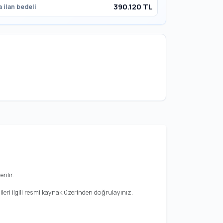
390.120 TL
 ilan bedeli
rilir.
leri ilgili resmi kaynak üzerinden doğrulayınız.