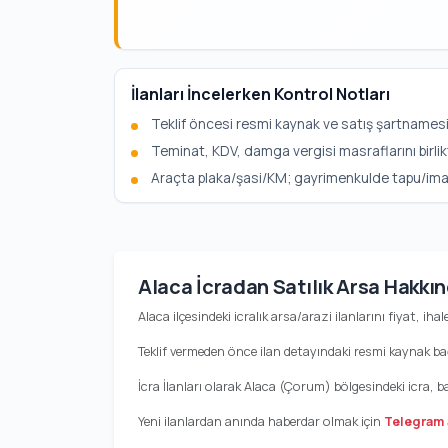
İlanları İncelerken Kontrol Notları
Teklif öncesi resmi kaynak ve satış şartnamesi
Teminat, KDV, damga vergisi masraflarını birlik
Araçta plaka/şasi/KM; gayrimenkulde tapu/imar b
Alaca İcradan Satılık Arsa Hakkı
Alaca ilçesindeki icralık arsa/arazi ilanlarını fiyat, iha
Teklif vermeden önce ilan detayındaki resmi kaynak bağl
İcra İlanları olarak Alaca (Çorum) bölgesindeki icra, b
Yeni ilanlardan anında haberdar olmak için
Telegram 