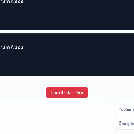
Çorum Alaca
Çorum Alaca
Tüm İlanları Gör
Toplam a
Öne çık