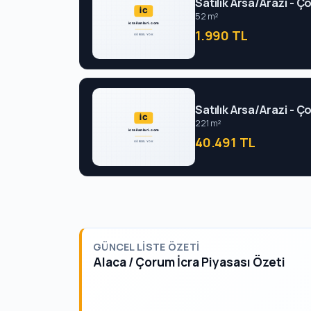
Satılık Arsa/Arazi - 
52 m²
1.990 TL
Satılık Arsa/Arazi - 
221 m²
40.491 TL
GÜNCEL LISTE ÖZETI
Alaca / Çorum İcra Piyasası Özeti