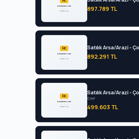
897.789 TL
Satılık Arsa/Arazi - 
892.291 TL
Satılık Arsa/Arazi - 
0 m²
499.603 TL