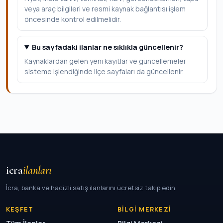
veya araç bilgileri ve resmi kaynak bağlantısı işlem
öncesinde kontrol edilmelidir.
Bu sayfadaki ilanlar ne sıklıkla güncellenir?
Kaynaklardan gelen yeni kayıtlar ve güncellemeler
sisteme işlendiğinde ilçe sayfaları da güncellenir.
icra
ilanları
İcra, banka ve hacizli satış ilanlarını ücretsiz takip edin.
KEŞFET
BILGI MERKEZI