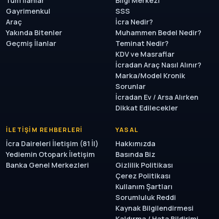
Tüm İlanlar
Bilgi Merkezi
Gayrimenkul
SSS
Araç
İcra Nedir?
Yakında Bitenler
Muhammen Bedel Nedir?
Geçmiş İlanlar
Teminat Nedir?
KDV ve Masraflar
İcradan Araç Nasıl Alınır?
Marka/Model Kronik
Sorunlar
İcradan Ev / Arsa Alırken
Dikkat Edilecekler
İLETIŞIM REHBERLERI
YASAL
İcra Daireleri İletişim (81 İl)
Hakkımızda
Yediemin Otopark İletişim
Basında Biz
Banka Genel Merkezleri
Gizlilik Politikası
Çerez Politikası
Kullanım Şartları
Sorumluluk Reddi
Kaynak Bilgilendirmesi
Kaldırma / Hata Bildirimi