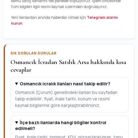
kamu satış ilanlarını tek panelde topluyoruz. İşlem öncesinde
tüm bilgileri ilgili resmi kaynak üzerinden doğrulayınız.
Yeni ilanlardan anında haberdar olmak için
Telegram alarmı
kurun
.
SIK SORULAN SORULAR
Osmancık İcradan Satılık Arsa hakkında kısa
cevaplar
Osmancık icralık ilanları nasıl takip edilir?
Osmancık (Çorum) genelindeki ilanları bu sayfadan
takip edebilir; fiyat, ihale tarihi, konum ve resmi
kaynak bilgilerine göre karşılaştırabilirsiniz.
İlçe bazlı ilanlarda hangi bilgiler kontrol
edilmeli?
Fiyat, ihale tarihi, teminat, KDV, görsel/doküman, tapu