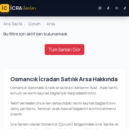
İC
ICRA
ilanları
Ana Sayfa
Çorum
Arsa
Bu filtre için aktif ilan bulunamadı.
Tüm İlanları Gör
Osmancık İcradan Satılık Arsa Hakkında
Osmancık ilçesindeki icralık arsa/arazi ilanlarını fiyat, ihale tarihi,
konum ve resmi kaynak bilgileriyle takip edebilirsiniz.
Teklif vermeden önce ilan detayındaki resmi kaynak bağlantısını,
satış şartlarını, teminat ve ek masraf bilgilerini kontrol etmeniz
önerilir.
İcra İlanları olarak Osmancık (Çorum) bölgesindeki icra, banka ve