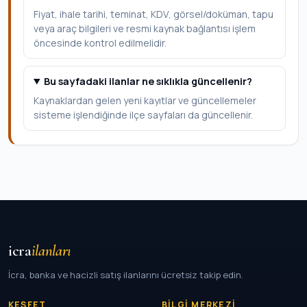
Fiyat, ihale tarihi, teminat, KDV, görsel/doküman, tapu
veya araç bilgileri ve resmi kaynak bağlantısı işlem
öncesinde kontrol edilmelidir.
Bu sayfadaki ilanlar ne sıklıkla güncellenir?
Kaynaklardan gelen yeni kayıtlar ve güncellemeler
sisteme işlendiğinde ilçe sayfaları da güncellenir.
icra
ilanları
İcra, banka ve hacizli satış ilanlarını ücretsiz takip edin.
KEŞFET
BILGI MERKEZI