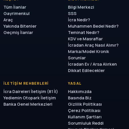
Tüm İlanlar
Bilgi Merkezi
Gayrimenkul
SSS
Araç
İcra Nedir?
Yakında Bitenler
Muhammen Bedel Nedir?
Geçmiş İlanlar
Teminat Nedir?
KDV ve Masraflar
İcradan Araç Nasıl Alınır?
Marka/Model Kronik
Sorunlar
İcradan Ev / Arsa Alırken
Dikkat Edilecekler
İLETIŞIM REHBERLERI
YASAL
İcra Daireleri İletişim (81 İl)
Hakkımızda
Yediemin Otopark İletişim
Basında Biz
Banka Genel Merkezleri
Gizlilik Politikası
Çerez Politikası
Kullanım Şartları
Sorumluluk Reddi