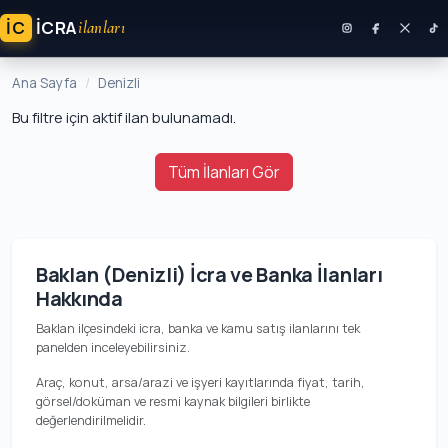
İC
ICRA
ilanları
Ana Sayfa
Denizli
Bu filtre için aktif ilan bulunamadı.
Tüm İlanları Gör
Baklan (Denizli) İcra ve Banka İlanları
Hakkında
Baklan ilçesindeki icra, banka ve kamu satış ilanlarını tek
panelden inceleyebilirsiniz.
Araç, konut, arsa/arazi ve işyeri kayıtlarında fiyat, tarih,
görsel/doküman ve resmi kaynak bilgileri birlikte
değerlendirilmelidir.