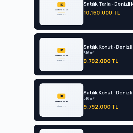
Satılık Tarla - Denizl
10.160.000 TL
Satılık Konut - Deniz
816 m²
9.792.000 TL
Satılık Konut - Deniz
816 m²
9.792.000 TL