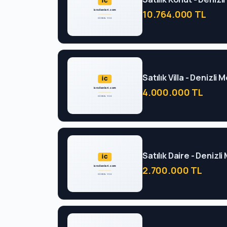
10.764.000 TL
Satılık Villa - Denizl
4.000.000 TL
Satılık Daire - Denizl
2.700.000 TL