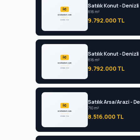
Satılık Konut - Deniz
816 m²
9.792.000 TL
Satılık Konut - Deniz
816 m²
9.792.000 TL
Satılık Arsa/Arazi - 
710 m²
8.516.000 TL