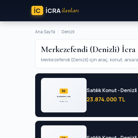
İC
ICRA
ilanları
Ana Sayfa
Denizli
Merkezefendi (Denizli) İcra 
Merkezefendi (Denizli) için araç, konut, arsa/ara
Satılık Konut - Deniz
23.874.000 TL
Satılık Konut - Deniz