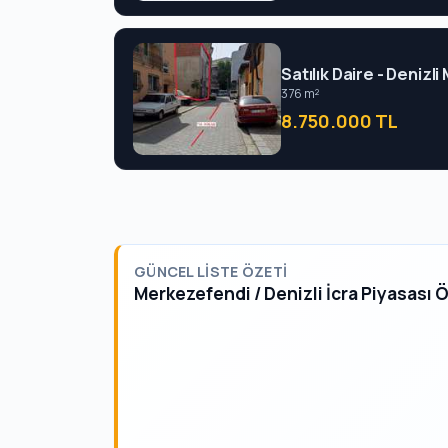
Satılık Daire - Denizl
376 m²
8.750.000 TL
GÜNCEL LISTE ÖZETI
Merkezefendi / Denizli İcra Piyasası 