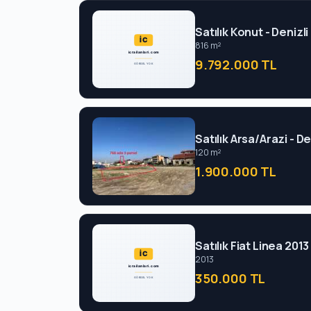
Satılık Konut - Deniz
816 m²
9.792.000 TL
Satılık Arsa/Arazi - 
120 m²
1.900.000 TL
Satılık Fiat Linea 201
2013
350.000 TL