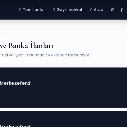
Tüm İlanlar
Gayrimenkul
Araç
ve Banka İlanları
zi ve işyeri türlerinde 34 aktif ilan listeleniyor.
li Merkezefendi
li Merkezefendi