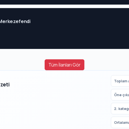
i Merkezefendi
Tüm İlanları Gör
Toplam a
Özeti
Öne çık
2. kateg
Ortalama