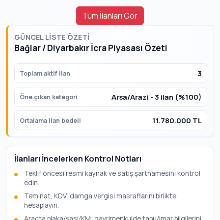
Tüm İlanları Gör
GÜNCEL LISTE ÖZETI
Bağlar / Diyarbakır İcra Piyasası Özeti
3
Toplam aktif ilan
Arsa/Arazi - 3 ilan (%100)
Öne çıkan kategori
11.780.000 TL
Ortalama ilan bedeli
İlanları İncelerken Kontrol Notları
Teklif öncesi resmi kaynak ve satış şartnamesini kontrol
edin.
Teminat, KDV, damga vergisi masraflarını birlikte
hesaplayın.
Araçta plaka/şasi/KM; gayrimenkulde tapu/imar bilgilerini