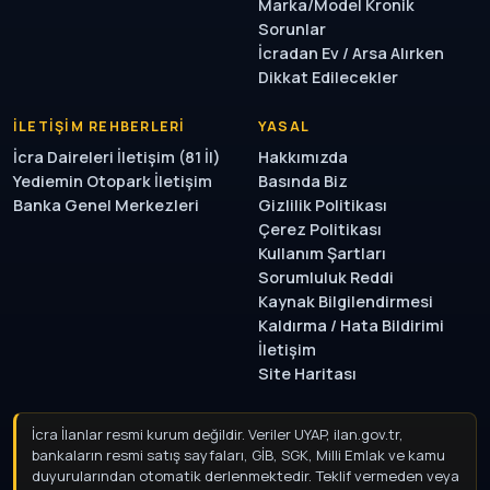
Marka/Model Kronik
Sorunlar
İcradan Ev / Arsa Alırken
Dikkat Edilecekler
İLETIŞIM REHBERLERI
YASAL
İcra Daireleri İletişim (81 İl)
Hakkımızda
Yediemin Otopark İletişim
Basında Biz
Banka Genel Merkezleri
Gizlilik Politikası
Çerez Politikası
Kullanım Şartları
Sorumluluk Reddi
Kaynak Bilgilendirmesi
Kaldırma / Hata Bildirimi
İletişim
Site Haritası
İcra İlanlar resmi kurum değildir. Veriler UYAP, ilan.gov.tr,
bankaların resmi satış sayfaları, GİB, SGK, Milli Emlak ve kamu
duyurularından otomatik derlenmektedir. Teklif vermeden veya