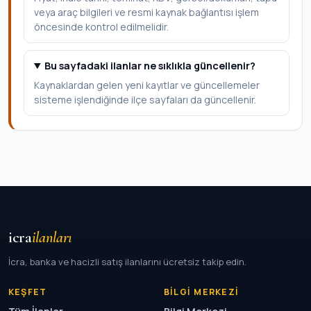
veya araç bilgileri ve resmi kaynak bağlantısı işlem
öncesinde kontrol edilmelidir.
Bu sayfadaki ilanlar ne sıklıkla güncellenir?
Kaynaklardan gelen yeni kayıtlar ve güncellemeler
sisteme işlendiğinde ilçe sayfaları da güncellenir.
icra
ilanları
İcra, banka ve hacizli satış ilanlarını ücretsiz takip edin.
KEŞFET
BILGI MERKEZI