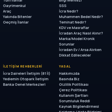
Tüm İlanlar
Bilgi Merkezi
Gayrimenkul
SSS
Araç
İcra Nedir?
Yakında Bitenler
Muhammen Bedel Nedir?
Geçmiş İlanlar
Teminat Nedir?
KDV ve Masraflar
İcradan Araç Nasıl Alınır?
Marka/Model Kronik
Sorunlar
İcradan Ev / Arsa Alırken
Dikkat Edilecekler
İLETIŞIM REHBERLERI
YASAL
İcra Daireleri İletişim (81 İl)
Hakkımızda
Yediemin Otopark İletişim
Basında Biz
Banka Genel Merkezleri
Gizlilik Politikası
Çerez Politikası
Kullanım Şartları
Sorumluluk Reddi
Kaynak Bilgilendirmesi
Kaldırma / Hata Bildirimi