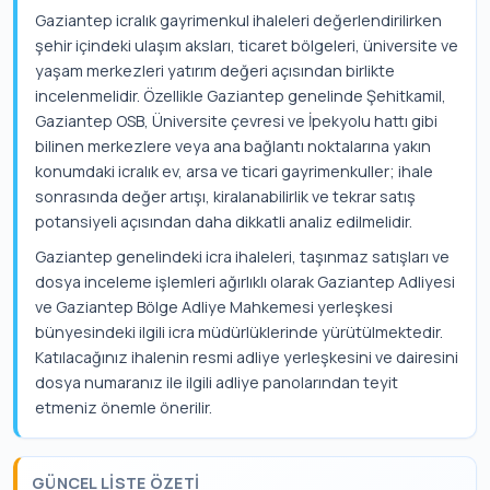
Gaziantep icralık gayrimenkul ihaleleri değerlendirilirken
şehir içindeki ulaşım aksları, ticaret bölgeleri, üniversite ve
yaşam merkezleri yatırım değeri açısından birlikte
incelenmelidir. Özellikle Gaziantep genelinde Şehitkamil,
Gaziantep OSB, Üniversite çevresi ve İpekyolu hattı gibi
bilinen merkezlere veya ana bağlantı noktalarına yakın
konumdaki icralık ev, arsa ve ticari gayrimenkuller; ihale
sonrasında değer artışı, kiralanabilirlik ve tekrar satış
potansiyeli açısından daha dikkatli analiz edilmelidir.
Gaziantep genelindeki icra ihaleleri, taşınmaz satışları ve
dosya inceleme işlemleri ağırlıklı olarak Gaziantep Adliyesi
ve Gaziantep Bölge Adliye Mahkemesi yerleşkesi
bünyesindeki ilgili icra müdürlüklerinde yürütülmektedir.
Katılacağınız ihalenin resmi adliye yerleşkesini ve dairesini
dosya numaranız ile ilgili adliye panolarından teyit
etmeniz önemle önerilir.
GÜNCEL LISTE ÖZETI