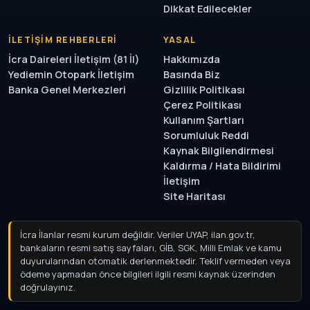
Dikkat Edilecekler
İLETIŞIM REHBERLERI
YASAL
İcra Daireleri İletişim (81 İl)
Hakkımızda
Yediemin Otopark İletişim
Basında Biz
Banka Genel Merkezleri
Gizlilik Politikası
Çerez Politikası
Kullanım Şartları
Sorumluluk Reddi
Kaynak Bilgilendirmesi
Kaldırma / Hata Bildirimi
İletişim
Site Haritası
İcra İlanlar resmi kurum değildir. Veriler UYAP, ilan.gov.tr,
bankaların resmi satış sayfaları, GİB, SGK, Milli Emlak ve kamu
duyurularından otomatik derlenmektedir. Teklif vermeden
veya ödeme yapmadan önce bilgileri ilgili resmi kaynak
üzerinden doğrulayınız.