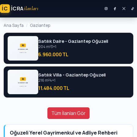
İC
ICRA
ilanları
Ana Sayfa
Gaziantep
Satılık Daire - Gaziantep Oğuzeli
204 m²
3+1
6.960.000 TL
Satılık Villa - Gaziantep Oğuzeli
216 m²
4+1
11.484.000 TL
Tüm İlanları Gör
Oğuzeli Yerel Gayrimenkul ve Adliye Rehberi