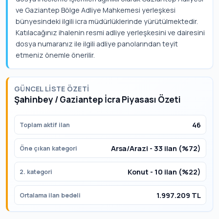
ve Gaziantep Bölge Adliye Mahkemesi yerleşkesi
bünyesindeki ilgili icra müdürlüklerinde yürütülmektedir.
Katılacağınız ihalenin resmi adliye yerleşkesini ve dairesini
dosya numaranız ile ilgili adliye panolarından teyit
etmeniz önemle önerilir.
GÜNCEL LISTE ÖZETI
Şahinbey / Gaziantep İcra Piyasası Özeti
46
Toplam aktif ilan
Arsa/Arazi - 33 ilan (%72)
Öne çıkan kategori
Konut - 10 ilan (%22)
2. kategori
1.997.209 TL
Ortalama ilan bedeli