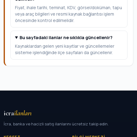
Fiyat, ihale tarihi, teminat, KDV, görsel/doküman, tapu
veya araç bilgileri ve resmi kaynak bağlantısı işlem
öncesinde kontrol edilmelidir.
Bu sayfadaki ilanlar ne sıklıkla güncellenir?
Kaynaklardan gelen yeni kayıtlar ve güncellemeler
sisteme işlendiğinde ilçe sayfaları da güncellenir.
icra
ilanları
İcra, banka ve hacizli satış ilanlarını ücretsiz takip edin.