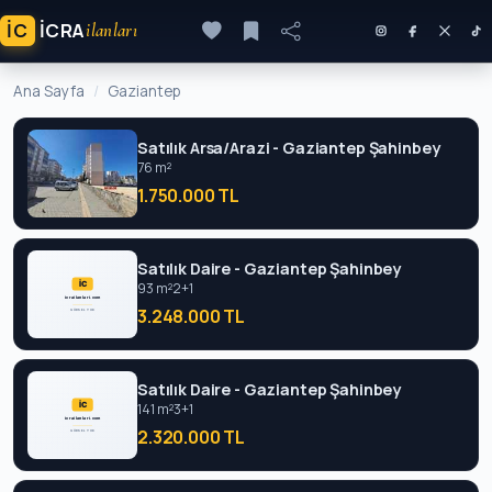
İC
ICRA
ilanları
Ana Sayfa
Gaziantep
Satılık Arsa/Arazi - Gaziantep Şahinbey
76 m²
1.750.000 TL
Satılık Daire - Gaziantep Şahinbey
93 m²
2+1
3.248.000 TL
Satılık Daire - Gaziantep Şahinbey
141 m²
3+1
2.320.000 TL