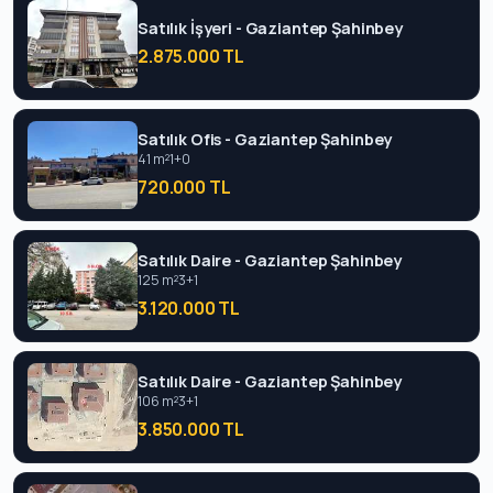
Satılık İşyeri - Gaziantep Şahinbey
2.875.000 TL
Satılık Ofis - Gaziantep Şahinbey
41 m²
1+0
720.000 TL
Satılık Daire - Gaziantep Şahinbey
125 m²
3+1
3.120.000 TL
Satılık Daire - Gaziantep Şahinbey
106 m²
3+1
3.850.000 TL