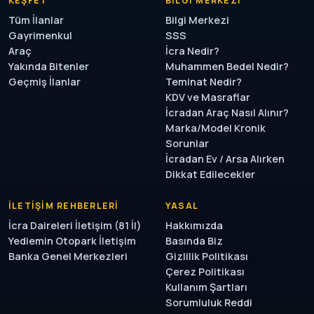
KEŞFET
BILGI MERKEZI
Tüm İlanlar
Bilgi Merkezi
Gayrimenkul
SSS
Araç
İcra Nedir?
Yakında Bitenler
Muhammen Bedel Nedir?
Geçmiş İlanlar
Teminat Nedir?
KDV ve Masraflar
İcradan Araç Nasıl Alınır?
Marka/Model Kronik
Sorunlar
İcradan Ev / Arsa Alırken
Dikkat Edilecekler
İLETIŞIM REHBERLERI
YASAL
İcra Daireleri İletişim (81 İl)
Hakkımızda
Yediemin Otopark İletişim
Basında Biz
Banka Genel Merkezleri
Gizlilik Politikası
Çerez Politikası
Kullanım Şartları
Sorumluluk Reddi