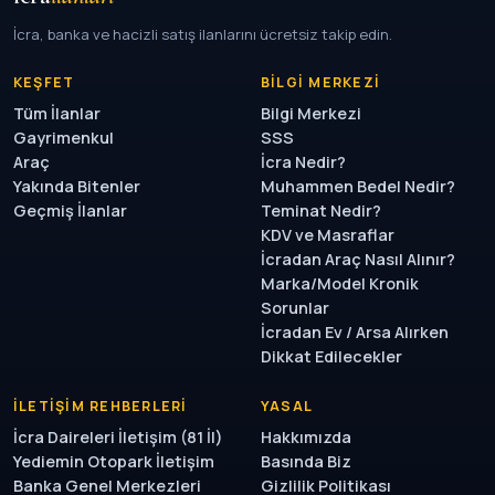
İcra, banka ve hacizli satış ilanlarını ücretsiz takip edin.
KEŞFET
BILGI MERKEZI
Tüm İlanlar
Bilgi Merkezi
Gayrimenkul
SSS
Araç
İcra Nedir?
Yakında Bitenler
Muhammen Bedel Nedir?
Geçmiş İlanlar
Teminat Nedir?
KDV ve Masraflar
İcradan Araç Nasıl Alınır?
Marka/Model Kronik
Sorunlar
İcradan Ev / Arsa Alırken
Dikkat Edilecekler
İLETIŞIM REHBERLERI
YASAL
İcra Daireleri İletişim (81 İl)
Hakkımızda
Yediemin Otopark İletişim
Basında Biz
Banka Genel Merkezleri
Gizlilik Politikası