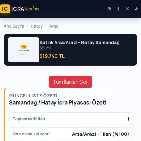
İC
ICRA
ilanları
Ana Sayfa
Hatay
Arsa
Satılık Arsa/Arazi - Hatay Samandağ
551 m²
619.740 TL
Tüm İlanları Gör
GÜNCEL LISTE ÖZETI
Samandağ / Hatay İcra Piyasası Özeti
1
Toplam aktif ilan
Arsa/Arazi - 1 ilan (%100)
Öne çıkan kategori