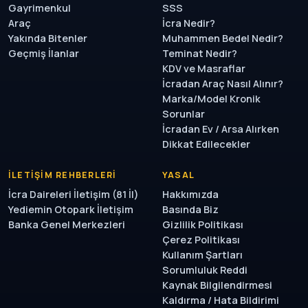
Gayrimenkul
SSS
Araç
İcra Nedir?
Yakında Bitenler
Muhammen Bedel Nedir?
Geçmiş İlanlar
Teminat Nedir?
KDV ve Masraflar
İcradan Araç Nasıl Alınır?
Marka/Model Kronik
Sorunlar
İcradan Ev / Arsa Alırken
Dikkat Edilecekler
İLETIŞIM REHBERLERI
YASAL
İcra Daireleri İletişim (81 İl)
Hakkımızda
Yediemin Otopark İletişim
Basında Biz
Banka Genel Merkezleri
Gizlilik Politikası
Çerez Politikası
Kullanım Şartları
Sorumluluk Reddi
Kaynak Bilgilendirmesi
Kaldırma / Hata Bildirimi