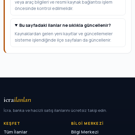
veya araç bilgileri ve resmi kaynak bağlantısı işlem
öncesinde kontrol edilmelidir.
Bu sayfadaki ilanlar ne sıklıkla güncellenir?
Kaynaklardan gelen yeni kayıtlar ve güncellemeler
sisteme işlendiğinde ilçe sayfaları da güncellenir.
icra
ilanları
İcra, banka ve hacizli satış ilanlarını ücretsiz takip edin.
KEŞFET
BILGI MERKEZI
Tüm İlanlar
Bilgi Merkezi