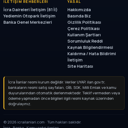
İLETIŞIM REHBERLERI
YASAL
İcra Daireleri İletişim (81 İl)
Hakkımızda
Yediemin Otopark İletişim
Basında Biz
Banka Genel Merkezleri
Gizlilik Politikası
Çerez Politikası
Kullanım Şartları
Sorumluluk Reddi
Kaynak Bilgilendirmesi
Kaldırma / Hata Bildirimi
İletişim
Site Haritası
İcra İlanlar resmi kurum değildir. Veriler UYAP, ilan.gov.tr,
bankaların resmi satış sayfaları, GİB, SGK, Milli Emlak ve kamu
duyurularından otomatik derlenmektedir. Teklif vermeden
veya ödeme yapmadan önce bilgileri ilgili resmi kaynak
üzerinden doğrulayınız.
© 2026 icrailanlari.com · Tüm hakları saklıdır.
İcra · Banka · Kamu satış ilanları