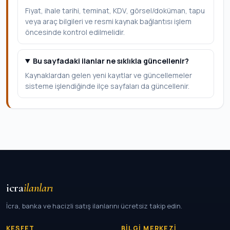
Fiyat, ihale tarihi, teminat, KDV, görsel/doküman, tapu
veya araç bilgileri ve resmi kaynak bağlantısı işlem
öncesinde kontrol edilmelidir.
Bu sayfadaki ilanlar ne sıklıkla güncellenir?
Kaynaklardan gelen yeni kayıtlar ve güncellemeler
sisteme işlendiğinde ilçe sayfaları da güncellenir.
icra
ilanları
İcra, banka ve hacizli satış ilanlarını ücretsiz takip edin.
KEŞFET
BILGI MERKEZI