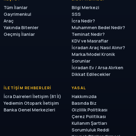
Tüm İlanlar
Bilgi Merkezi
Gayrimenkul
SSS
Araç
İcra Nedir?
Yakında Bitenler
Muhammen Bedel Nedir?
Geçmiş İlanlar
Teminat Nedir?
KDV ve Masraflar
İcradan Araç Nasıl Alınır?
Marka/Model Kronik
Sorunlar
İcradan Ev / Arsa Alırken
Dikkat Edilecekler
İLETIŞIM REHBERLERI
YASAL
İcra Daireleri İletişim (81 İl)
Hakkımızda
Yediemin Otopark İletişim
Basında Biz
Banka Genel Merkezleri
Gizlilik Politikası
Çerez Politikası
Kullanım Şartları
Sorumluluk Reddi