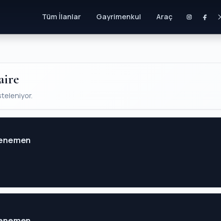
Tüm İlanlar
Gayrimenkul
Araç
aire
steleniyor.
 Menemen
 Menemen