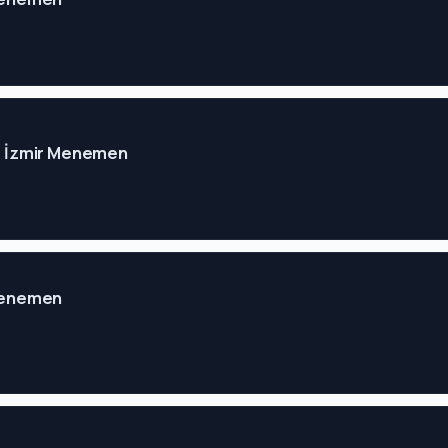
e - İzmir Menemen
 Menemen