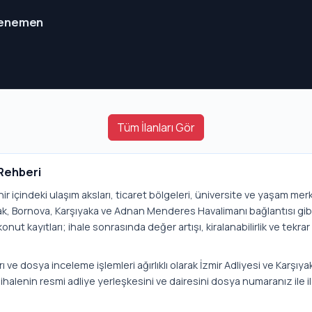
 Menemen
Tüm İlanları Gör
Rehberi
ehir içindeki ulaşım aksları, ticaret bölgeleri, üniversite ve yaşam mer
cak, Bornova, Karşıyaka ve Adnan Menderes Havalimanı bağlantısı gib
onut kayıtları; ihale sonrasında değer artışı, kiralanabilirlik ve tekra
ı ve dosya inceleme işlemleri ağırlıklı olarak İzmir Adliyesi ve Karşıyak
ihalenin resmi adliye yerleşkesini ve dairesini dosya numaranız ile i