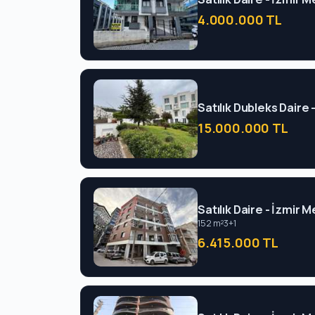
4.000.000 TL
Satılık Dubleks Dair
15.000.000 TL
Satılık Daire - İzmir
152 m²
3+1
6.415.000 TL