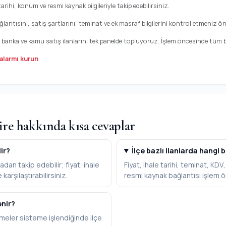
tarihi, konum ve resmi kaynak bilgileriyle takip edebilirsiniz.
antısını, satış şartlarını, teminat ve ek masraf bilgilerini kontrol etmeniz öne
, banka ve kamu satış ilanlarını tek panelde topluyoruz. İşlem öncesinde tüm bil
alarmı kurun
.
re hakkında kısa cevaplar
lir?
İlçe bazlı ilanlarda hangi b
dan takip edebilir; fiyat, ihale
Fiyat, ihale tarihi, teminat, KD
karşılaştırabilirsiniz.
resmi kaynak bağlantısı işlem ö
enir?
meler sisteme işlendiğinde ilçe