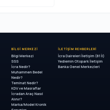
BILGI MERKEZI
İLETIŞIM REHBERLERI
Bilgi Merkezi
İcra Daireleri İletişim (81 İl)
SSS
Yediemin Otopark İletişim
İcra Nedir?
Banka Genel Merkezleri
Muhammen Bedel
Nedir?
Teminat Nedir?
KDV ve Masraflar
İcradan Araç Nasıl
Alınır?
Marka/Model Kronik
Sorunlar