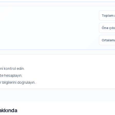
Toplam a
Öne çık
Ortalama
ni kontrol edin.
te hesaplayın.
ilgilerini doğrulayın.
akkında