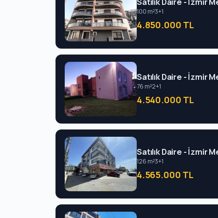
Satılık Daire - İzmir
100 m²
3+1
4.850.000 TL
Satılık Daire - İzmir
76 m²
2+1
4.540.000 TL
Satılık Daire - İzmir
126 m²
3+1
4.565.000 TL