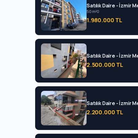
Satılık Daire - İzmir
50 m²
0
1.980.000 TL
Satılık Daire - İzmir
2.500.000 TL
Satılık Daire - İzmir
2.200.000 TL