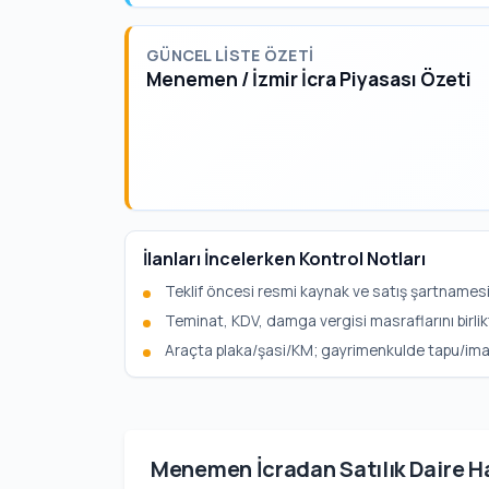
GÜNCEL LISTE ÖZETI
Menemen / İzmir İcra Piyasası Özeti
İlanları İncelerken Kontrol Notları
Teklif öncesi resmi kaynak ve satış şartnamesi
Teminat, KDV, damga vergisi masraflarını birlik
Araçta plaka/şasi/KM; gayrimenkulde tapu/imar b
Menemen İcradan Satılık Daire H