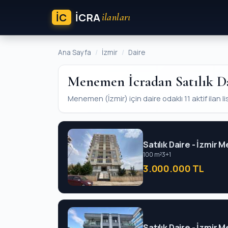
İC
ICRA
ilanları
Ana Sayfa
İzmir
Daire
Menemen İcradan Satılık D
Menemen (İzmir) için daire odaklı 11 aktif ilan li
Satılık Daire - İzmir
100 m²
3+1
3.000.000 TL
Satılık Daire - İzmir