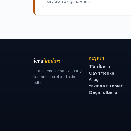
sayfaları da güncellenir.
KEŞFET
icra
ilanları
Tüm İlanlar
İcra, banka ve hacizli satış
Gayrimenkul
ilanlarını ücretsiz takip
Araç
edin.
Yakında Bitenler
Geçmiş İlanlar