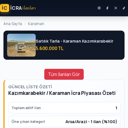
İC
ICRA
ilanları
Ana Sayfa
Karaman
Satılık Tarla - Karaman Kazımkarabekir
5.600.000 TL
Tüm İlanları Gör
GÜNCEL LISTE ÖZETI
Kazımkarabekir / Karaman İcra Piyasası Özeti
1
Toplam aktif ilan
Arsa/Arazi - 1 ilan (%100)
Öne çıkan kategori