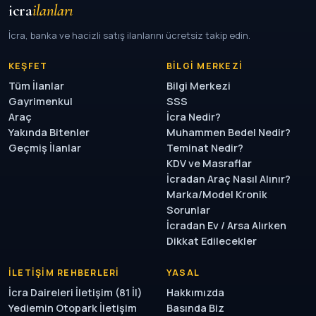
icra
ilanları
İcra, banka ve hacizli satış ilanlarını ücretsiz takip edin.
KEŞFET
BILGI MERKEZI
Tüm İlanlar
Bilgi Merkezi
Gayrimenkul
SSS
Araç
İcra Nedir?
Yakında Bitenler
Muhammen Bedel Nedir?
Geçmiş İlanlar
Teminat Nedir?
KDV ve Masraflar
İcradan Araç Nasıl Alınır?
Marka/Model Kronik
Sorunlar
İcradan Ev / Arsa Alırken
Dikkat Edilecekler
İLETIŞIM REHBERLERI
YASAL
İcra Daireleri İletişim (81 İl)
Hakkımızda
Yediemin Otopark İletişim
Basında Biz