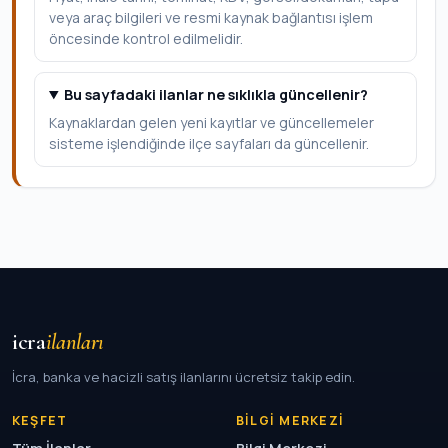
veya araç bilgileri ve resmi kaynak bağlantısı işlem
öncesinde kontrol edilmelidir.
Bu sayfadaki ilanlar ne sıklıkla güncellenir?
Kaynaklardan gelen yeni kayıtlar ve güncellemeler
sisteme işlendiğinde ilçe sayfaları da güncellenir.
icra
ilanları
İcra, banka ve hacizli satış ilanlarını ücretsiz takip edin.
KEŞFET
BILGI MERKEZI