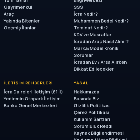
Tüm İlanlar
Bilgi Merkezi
Gayrimenkul
SSS
Araç
İcra Nedir?
Yakında Bitenler
Muhammen Bedel Nedir?
Geçmiş İlanlar
Teminat Nedir?
KDV ve Masraflar
İcradan Araç Nasıl Alınır?
Marka/Model Kronik
Sorunlar
İcradan Ev / Arsa Alırken
Dikkat Edilecekler
İLETIŞIM REHBERLERI
YASAL
İcra Daireleri İletişim (81 İl)
Hakkımızda
Yediemin Otopark İletişim
Basında Biz
Banka Genel Merkezleri
Gizlilik Politikası
Çerez Politikası
Kullanım Şartları
Sorumluluk Reddi
Kaynak Bilgilendirmesi
Kaldırma / Hata Bildirimi