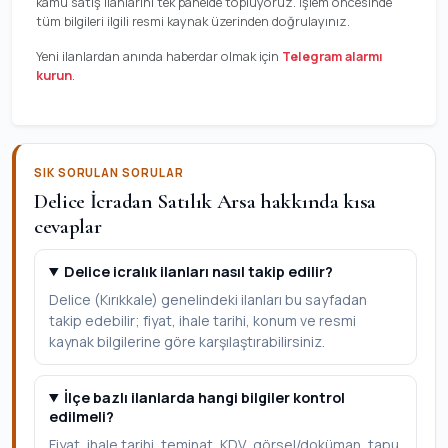
kamu satış ilanlarını tek panelde topluyoruz. İşlem öncesinde
tüm bilgileri ilgili resmi kaynak üzerinden doğrulayınız.
Yeni ilanlardan anında haberdar olmak için
Telegram alarmı
kurun
.
SIK SORULAN SORULAR
Delice İcradan Satılık Arsa hakkında kısa
cevaplar
Delice icralık ilanları nasıl takip edilir?
Delice (Kırıkkale) genelindeki ilanları bu sayfadan
takip edebilir; fiyat, ihale tarihi, konum ve resmi
kaynak bilgilerine göre karşılaştırabilirsiniz.
İlçe bazlı ilanlarda hangi bilgiler kontrol
edilmeli?
Fiyat, ihale tarihi, teminat, KDV, görsel/doküman, tapu