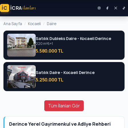
İC
ICRA
ilanları
Ana Sayfa
Kocaeli
Daire
Satılık Dubleks Daire - Kocaeli Derince
220 m²
6+1
5.580.000 TL
Satılık Daire - Kocaeli Derince
5.250.000 TL
Tüm İlanları Gör
Derince Yerel Gayrimenkul ve Adliye Rehberi