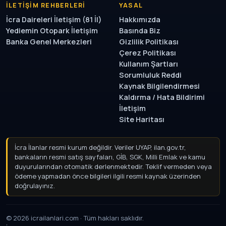
İLETIŞIM REHBERLERI
YASAL
İcra Daireleri İletişim (81 İl)
Hakkımızda
Yediemin Otopark İletişim
Basında Biz
Banka Genel Merkezleri
Gizlilik Politikası
Çerez Politikası
Kullanım Şartları
Sorumluluk Reddi
Kaynak Bilgilendirmesi
Kaldırma / Hata Bildirimi
İletişim
Site Haritası
İcra İlanlar resmi kurum değildir. Veriler UYAP, ilan.gov.tr,
bankaların resmi satış sayfaları, GİB, SGK, Milli Emlak ve kamu
duyurularından otomatik derlenmektedir. Teklif vermeden
veya ödeme yapmadan önce bilgileri ilgili resmi kaynak
üzerinden doğrulayınız.
© 2026 icrailanlari.com · Tüm hakları saklıdır.