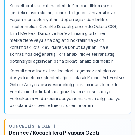
Kocaeli icralık konut ihaleleri değerlendirilirken şehir
içindeki ulaşım aksları, ticaret bölgeleri, üniversite ve
yaşam merkezleri yatırım değeri açısından birlikte
incelenmelidir. Özellikle Kocaeli genelinde Gebze OSB,
İzmit Merkez, Darıca ve Körfez Limanı gibi bilinen
merkezlere veya ana bağlantı noktalarına yakın
konumdaki icralık ev, daire ve konut kayıtları; ihale
sonrasında değer artışı, kiralanabilirlik ve tekrar satış
potansiyeli açısından daha dikkatli analiz edilmelidir.
Kocaeli genelindeki icra ihaleleri, taşınmaz satışları ve
dosya inceleme işlemleri ağırlıklı olarak Kocaeli Adliyesi ve
Gebze Adliyesi bünyesindeki ilgili icra müdürlüklerinde
yürütülmektedir. Katılacağınız ihalenin resmi adliye
yerleşkesini ve dairesini dosya numaranız ile ilgili adliye
panolarından teyit etmeniz önemle önerilir.
GÜNCEL LISTE ÖZETI
Derince / Kocaeli İcra Piyasası Özeti