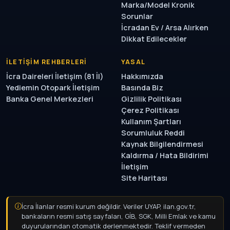
Marka/Model Kronik
Sorunlar
İcradan Ev / Arsa Alırken
Dikkat Edilecekler
İLETIŞIM REHBERLERI
YASAL
İcra Daireleri İletişim (81 İl)
Hakkımızda
Yediemin Otopark İletişim
Basında Biz
Banka Genel Merkezleri
Gizlilik Politikası
Çerez Politikası
Kullanım Şartları
Sorumluluk Reddi
Kaynak Bilgilendirmesi
Kaldırma / Hata Bildirimi
İletişim
Site Haritası
İcra İlanlar resmi kurum değildir. Veriler UYAP, ilan.gov.tr,
bankaların resmi satış sayfaları, GİB, SGK, Milli Emlak ve kamu
duyurularından otomatik derlenmektedir. Teklif vermeden