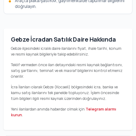
Araçta plaka/şasi/KM; gayrimenkulde tapu/imar bilgilerini
doğrulayın.
Gebze İcradan Satılık Daire Hakkında
Gebze ilçesindeki icralık daire ilanlarını fiyat, ihale tarihi, konum
ve resmi kaynak bilgileriyle takip edebilirsiniz.
Teklif vermeden önce ilan detayındaki resmi kaynak bağlantısını,
satış şartlarını, teminat ve ek masraf bilgilerini kontrol etmeniz
önerilir.
İcra İlanları olarak Gebze (Kocaeli) bölgesindeki icra, banka ve
kamu satış ilanlarını tek panelde topluyoruz. İşlem öncesinde
tüm bilgileri ilgili resmi kaynak üzerinden doğrulayınız.
Yeni ilanlardan anında haberdar olmak için
Telegram alarmı
kurun
.