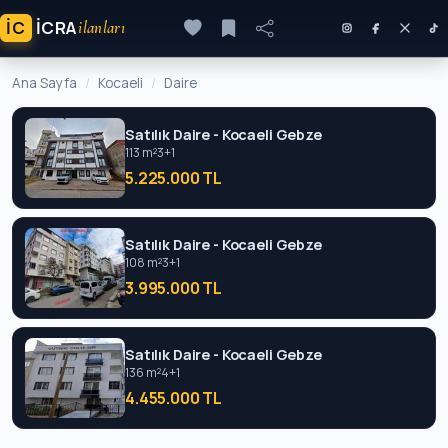
İC
ICRA
ilanları
Ana Sayfa
Kocaeli
Daire
Satılık Daire - Kocaeli Gebze
113 m²
3+1
5.225.000 TL
Satılık Daire - Kocaeli Gebze
108 m²
3+1
3.995.000 TL
Satılık Daire - Kocaeli Gebze
136 m²
4+1
4.455.000 TL