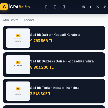
İC
ICRA
ilanları
Ana Sayfa
Kocaeli
Satılık Daire - Kocaeli Kandıra
9.783.568 TL
Satılık Dubleks Daire - Kocaeli Kandıra
8.803.200 TL
Satılık Tarla - Kocaeli Kandıra
3.545.505 TL