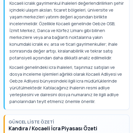
Kocaeli icralık gayrimenkul ihaleleri değerlendirilirken şehir
içindeki ulaşım aksları, ticaret bölgeleri, üniversite ve
yaşam merkezleri yatırım değeri açısından birlikte
incelenmelidir. Özellikle Kocaeli genelinde Gebze OSB,
İzmit Merkez, Darıca ve Körfez Limanı gibi bilinen
merkezlere veya ana bağlantı noktalarına yakın
konumdaki icralık ev, arsa ve ticari gayrimenkuller; ihale
sonrasında değer artışı, kiralanabilirlik ve tekrar satış
potansiyeli açısından daha dikkatli analiz edilmelidir.
Kocaeli genelindeki icra ihaleleri, taşınmaz satışları ve
dosya inceleme işlemleri ağırlıklı olarak Kocaeli Adliyesi ve
Gebze Adliyesi bünyesindeki ilgili icra müdürlüklerinde
yürütülmektedir. Katılacağınız ihalenin resmi adliye
yerleşkesini ve dairesini dosya numaranız ile ilgili adliye
panolarından teyit etmeniz önemle önerilir.
GÜNCEL LISTE ÖZETI
Kandıra / Kocaeli İcra Piyasası Özeti