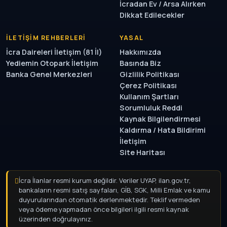
İcradan Ev / Arsa Alırken
Dikkat Edilecekler
İLETIŞIM REHBERLERI
YASAL
İcra Daireleri İletişim (81 İl)
Hakkımızda
Yediemin Otopark İletişim
Basında Biz
Banka Genel Merkezleri
Gizlilik Politikası
Çerez Politikası
Kullanım Şartları
Sorumluluk Reddi
Kaynak Bilgilendirmesi
Kaldırma / Hata Bildirimi
İletişim
Site Haritası
İcra İlanlar resmi kurum değildir. Veriler UYAP, ilan.gov.tr,
bankaların resmi satış sayfaları, GİB, SGK, Milli Emlak ve kamu
duyurularından otomatik derlenmektedir. Teklif vermeden
veya ödeme yapmadan önce bilgileri ilgili resmi kaynak
üzerinden doğrulayınız.