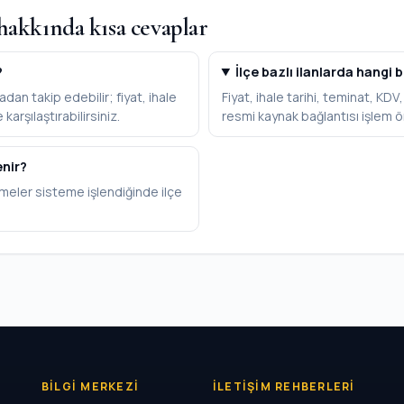
hakkında kısa cevaplar
?
İlçe bazlı ilanlarda hangi b
dan takip edebilir; fiyat, ihale
Fiyat, ihale tarihi, teminat, KD
karşılaştırabilirsiniz.
resmi kaynak bağlantısı işlem ö
enir?
meler sisteme işlendiğinde ilçe
BILGI MERKEZI
İLETIŞIM REHBERLERI