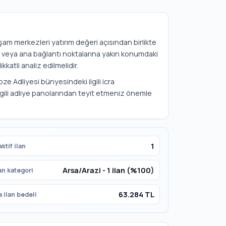
 yaşam merkezleri yatırım değeri açısından birlikte
re veya ana bağlantı noktalarına yakın konumdaki
kkatli analiz edilmelidir.
bze Adliyesi bünyesindeki ilgili icra
lgili adliye panolarından teyit etmeniz önemle
1
ktif ilan
Arsa/Arazi - 1 ilan (%100)
an kategori
63.284 TL
 ilan bedeli