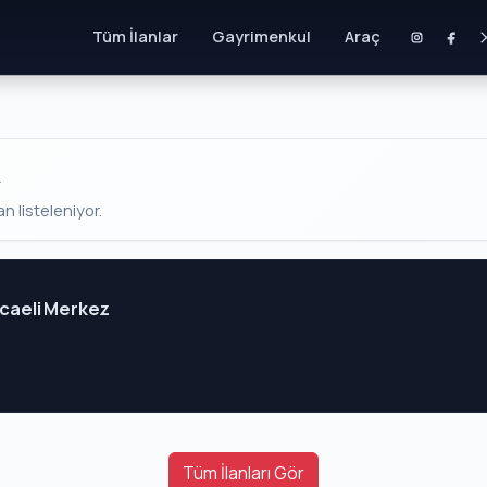
Tüm İlanlar
Gayrimenkul
Araç
a
an listeleniyor.
Kocaeli Merkez
Tüm İlanları Gör