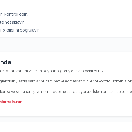
ni kontrol edin.
te hesaplayın.
ilgilerini doğrulayın.
ında
ale tarihi, konum ve resmi kaynak bilgileriyle takip edebilirsiniz.
antısını, satış şartlarını, teminat ve ek masraf bilgilerini kontrol etmeniz öne
, banka ve kamu satış ilanlarını tek panelde topluyoruz. İşlem öncesinde tüm bil
alarmı kurun
.