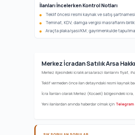
İlanları İncelerken Kontrol Notları
Teklif öncesi resmi kaynak ve satış şartnamesi
Teminat, KDV, damga vergisi masraflarını birlik
Araçta plaka/şasi/KM; gayrimenkulde tapu/imar b
Merkez İcradan Satılık Arsa Hakk
Merkez ilçesindeki icralık arsa/arazi ilanlarını fiyat, ih
Teklif vermeden önce ilan detayındaki resmi kaynak bağl
İcra İlanları olarak Merkez (Kocaeli) bölgesindeki icra
Yeni ilanlardan anında haberdar olmak için
Telegram 
SIK SORULAN SORULAR