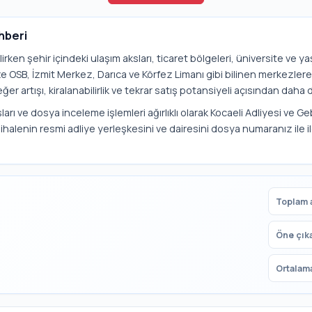
hberi
rilirken şehir içindeki ulaşım aksları, ticaret bölgeleri, üniversite ve
ze OSB, İzmit Merkez, Darıca ve Körfez Limanı gibi bilinen merkezle
ğer artışı, kiralanabilirlik ve tekrar satış potansiyeli açısından daha di
ları ve dosya inceleme işlemleri ağırlıklı olarak Kocaeli Adliyesi ve Ge
ihalenin resmi adliye yerleşkesini ve dairesini dosya numaranız ile i
Toplam a
Öne çık
Ortalama