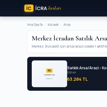
İC
ICRA
ilanları
Ana Sayfa
Kocaeli
Arsa
Merkez İcradan Satılık Ars
Merkez (Kocaeli) için arsa/arazi odaklı 1 aktif il
Satılık Arsa/Arazi - 
591 m²
63.284 TL