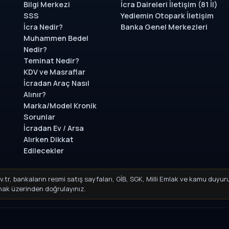
Bilgi Merkezi
İcra Daireleri İletişim (81 İl)
SSS
Yediemin Otopark İletişim
İcra Nedir?
Banka Genel Merkezleri
Muhammen Bedel
Nedir?
Teminat Nedir?
KDV ve Masraflar
İcradan Araç Nasıl
Alınır?
Marka/Model Kronik
Sorunlar
İcradan Ev / Arsa
Alırken Dikkat
Edilecekler
.gov.tr, bankaların resmi satış sayfaları, GİB, SGK, Milli Emlak ve kamu d
ynak üzerinden doğrulayınız.