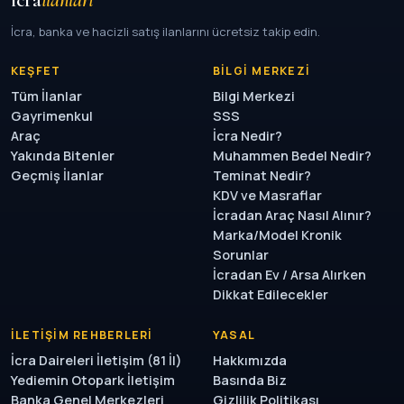
İcra, banka ve hacizli satış ilanlarını ücretsiz takip edin.
KEŞFET
BILGI MERKEZI
Tüm İlanlar
Bilgi Merkezi
Gayrimenkul
SSS
Araç
İcra Nedir?
Yakında Bitenler
Muhammen Bedel Nedir?
Geçmiş İlanlar
Teminat Nedir?
KDV ve Masraflar
İcradan Araç Nasıl Alınır?
Marka/Model Kronik
Sorunlar
İcradan Ev / Arsa Alırken
Dikkat Edilecekler
İLETIŞIM REHBERLERI
YASAL
İcra Daireleri İletişim (81 İl)
Hakkımızda
Yediemin Otopark İletişim
Basında Biz
Banka Genel Merkezleri
Gizlilik Politikası