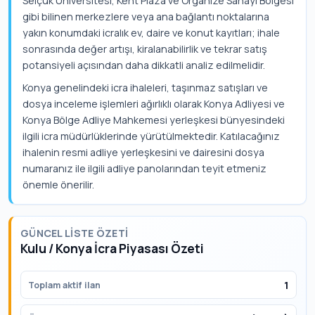
Selçuk Üniversitesi, Kent Plaza ve Organize Sanayi Bölgesi
gibi bilinen merkezlere veya ana bağlantı noktalarına
yakın konumdaki icralık ev, daire ve konut kayıtları; ihale
sonrasında değer artışı, kiralanabilirlik ve tekrar satış
potansiyeli açısından daha dikkatli analiz edilmelidir.
Konya genelindeki icra ihaleleri, taşınmaz satışları ve
dosya inceleme işlemleri ağırlıklı olarak Konya Adliyesi ve
Konya Bölge Adliye Mahkemesi yerleşkesi bünyesindeki
ilgili icra müdürlüklerinde yürütülmektedir. Katılacağınız
ihalenin resmi adliye yerleşkesini ve dairesini dosya
numaranız ile ilgili adliye panolarından teyit etmeniz
önemle önerilir.
GÜNCEL LISTE ÖZETI
Kulu / Konya İcra Piyasası Özeti
1
Toplam aktif ilan