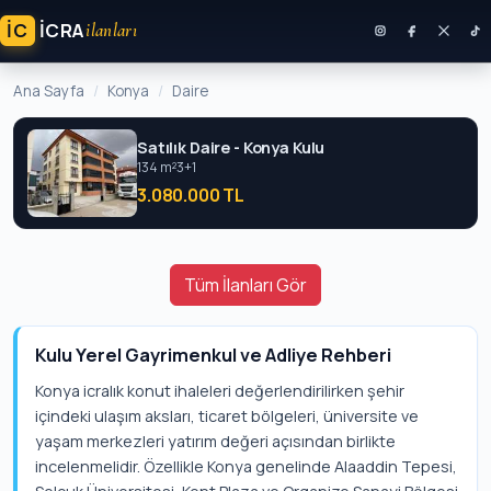
İC
ICRA
ilanları
Ana Sayfa
Konya
Daire
Satılık Daire - Konya Kulu
134 m²
3+1
3.080.000 TL
Tüm İlanları Gör
Kulu Yerel Gayrimenkul ve Adliye Rehberi
Konya icralık konut ihaleleri değerlendirilirken şehir
içindeki ulaşım aksları, ticaret bölgeleri, üniversite ve
yaşam merkezleri yatırım değeri açısından birlikte
incelenmelidir. Özellikle Konya genelinde Alaaddin Tepesi,