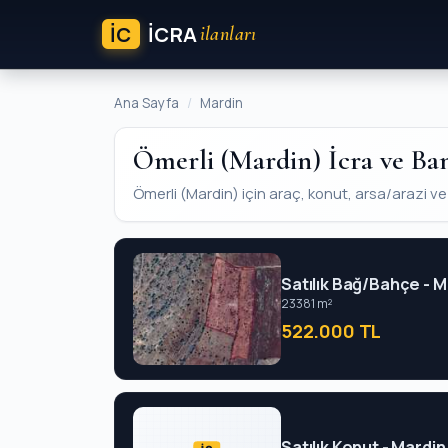
İC
ICRA
ilanları
Ana Sayfa
Mardin
Ömerli (Mardin) İcra ve Ban
Ömerli (Mardin) için araç, konut, arsa/arazi ve iş
Satılık Bağ/Bahçe - M
23381 m²
522.000 TL
Satılık Konut - Mardi