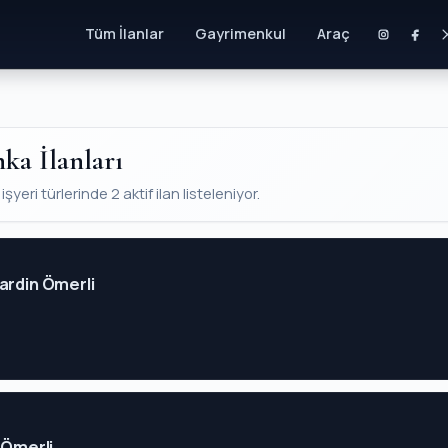
Tüm İlanlar
Gayrimenkul
Araç
ka İlanları
yeri türlerinde 2 aktif ilan listeleniyor.
ardin Ömerli
n Ömerli