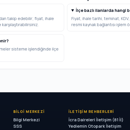
İlçe bazlı ilanlarda hangi b
an takip edebilir; fiyat, ihale
Fiyat, ihale tarihi, teminat, KD
karşılaştırabilirsiniz.
resmi kaynak bağlantısı işlem ö
enir?
meler sisteme işlendiğinde ilçe
BILGI MERKEZI
İLETIŞIM REHBERLERI
Bilgi Merkezi
İcra Daireleri İletişim (81 İl)
SSS
Yediemin Otopark İletişim