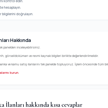
ni kontrol edin.
te hesaplayın.
ilgilerini doğrulayın.
nları Hakkında
ek panelden inceleyebilirsiniz.
rih, görsel/doküman ve resmi kaynak bilgileri birlikte değerlendirilmelidir.
 banka ve kamu satış ilanlarını tek panelde topluyoruz. İşlem öncesinde tüm bilg
alarmı kurun
.
a İlanları hakkında kısa cevaplar