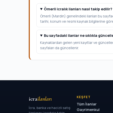
Ömerli icralık ilanları nasıl takip edilir?
Ömerli (Mardin) genelindeki ilanları bu sayfad
tarihi, konum ve resmi kaynak bilgilerine göre 
Bu sayfadaki ilanlar ne sıklıkla güncell
Kaynaklardan gelen yeni kayıtlar ve güncelle
sayfaları da güncellenir.
KEŞFET
icra
ilanları
Tüm İlanlar
İcra, banka ve hacizli satış
Gayrimenkul
ilanlarını ücretsiz takip