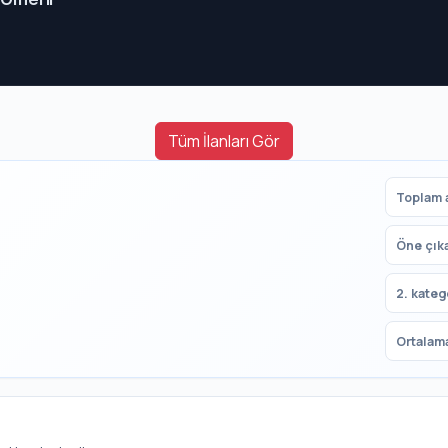
Tüm İlanları Gör
Toplam a
Öne çık
2. kateg
Ortalama