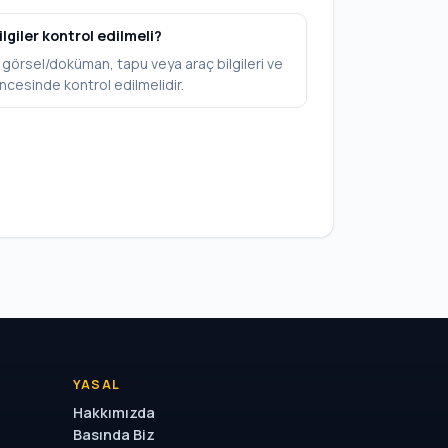
ilgiler kontrol edilmeli?
V, görsel/doküman, tapu veya araç bilgileri ve
ncesinde kontrol edilmelidir.
YASAL
Hakkımızda
Basında Biz