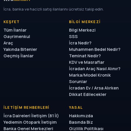
İcra, banka ve hacizli satış ilanlarını ücretsiz takip edin.
KEŞFET
BILGI MERKEZI
Tüm İlanlar
Bilgi Merkezi
Gayrimenkul
SSS
Araç
İcra Nedir?
Yakında Bitenler
Muhammen Bedel Nedir?
Geçmiş İlanlar
Teminat Nedir?
KDV ve Masraflar
İcradan Araç Nasıl Alınır?
Marka/Model Kronik
Sorunlar
İcradan Ev / Arsa Alırken
Dikkat Edilecekler
İLETIŞIM REHBERLERI
YASAL
İcra Daireleri İletişim (81 İl)
Hakkımızda
Yediemin Otopark İletişim
Basında Biz
Banka Genel Merkezleri
Gizlilik Politikası