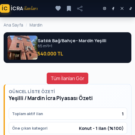
İC
ICRA
ilanları
Ana Sayfa
Mardin
Satılık Bağ/Bahçe - Mardin Yeşilli
85 m²
1+1
540.000 TL
Tüm İlanları Gör
GÜNCEL LISTE ÖZETI
Yeşilli / Mardin İcra Piyasası Özeti
1
Toplam aktif ilan
Konut - 1 ilan (%100)
Öne çıkan kategori