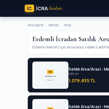
İC
ICRA
ilanları
Ana Sayfa
Mersin
Arsa
Erdemli İcradan Satılık Ars
Erdemli (Mersin) için arsa/arazi odaklı 2 aktif il
Satılık Arsa/Arazi - M
695 m²
1.079.835 TL
Satılık Arsa/Arazi - M