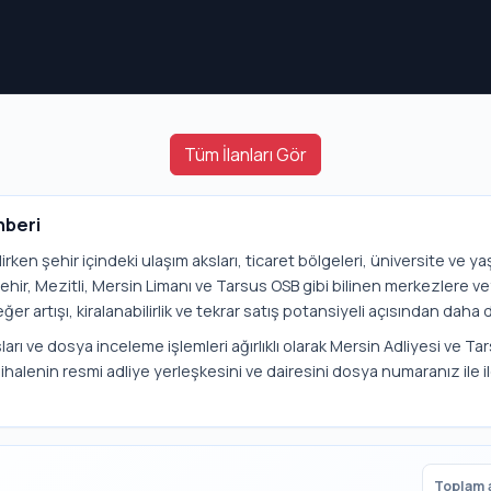
Tüm İlanları Gör
hberi
ilirken şehir içindeki ulaşım aksları, ticaret bölgeleri, üniversite ve 
şehir, Mezitli, Mersin Limanı ve Tarsus OSB gibi bilinen merkezlere 
ğer artışı, kiralanabilirlik ve tekrar satış potansiyeli açısından daha di
arı ve dosya inceleme işlemleri ağırlıklı olarak Mersin Adliyesi ve Tar
ihalenin resmi adliye yerleşkesini ve dairesini dosya numaranız ile i
Toplam a