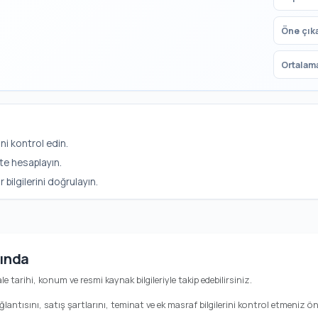
Öne çık
Ortalama
ni kontrol edin.
te hesaplayın.
ilgilerini doğrulayın.
kında
hale tarihi, konum ve resmi kaynak bilgileriyle takip edebilirsiniz.
antısını, satış şartlarını, teminat ve ek masraf bilgilerini kontrol etmeniz öne