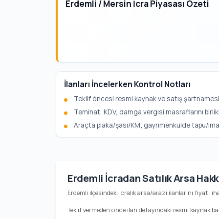
Erdemli / Mersin İcra Piyasası Özeti
İlanları İncelerken Kontrol Notları
Teklif öncesi resmi kaynak ve satış şartnamesi
Teminat, KDV, damga vergisi masraflarını birlik
Araçta plaka/şasi/KM; gayrimenkulde tapu/imar b
Erdemli İcradan Satılık Arsa Hak
Erdemli ilçesindeki icralık arsa/arazi ilanlarını fiyat, i
Teklif vermeden önce ilan detayındaki resmi kaynak bağl