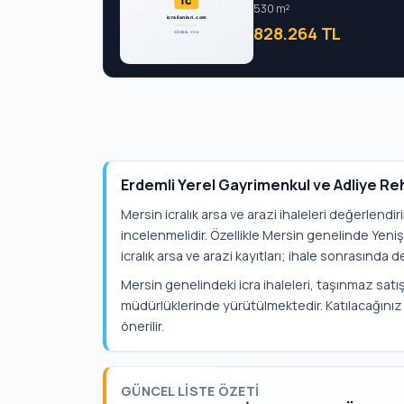
530 m²
828.264 TL
Erdemli Yerel Gayrimenkul ve Adliye Re
Mersin icralık arsa ve arazi ihaleleri değerlendir
incelenmelidir. Özellikle Mersin genelinde Yeni
icralık arsa ve arazi kayıtları; ihale sonrasında de
Mersin genelindeki icra ihaleleri, taşınmaz satışl
müdürlüklerinde yürütülmektedir. Katılacağınız 
önerilir.
GÜNCEL LISTE ÖZETI