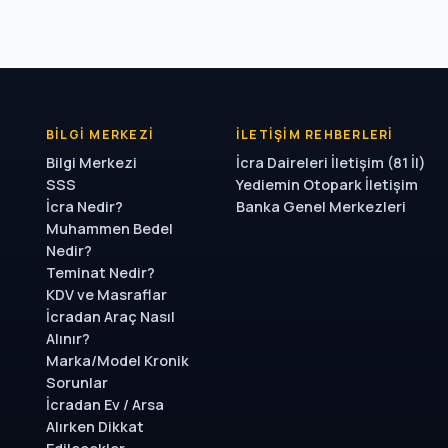
BILGI MERKEZI
İLETIŞIM REHBERLERI
Bilgi Merkezi
İcra Daireleri İletişim (81 İl)
SSS
Yediemin Otopark İletişim
İcra Nedir?
Banka Genel Merkezleri
Muhammen Bedel
Nedir?
Teminat Nedir?
KDV ve Masraflar
İcradan Araç Nasıl
Alınır?
Marka/Model Kronik
Sorunlar
İcradan Ev / Arsa
Alırken Dikkat