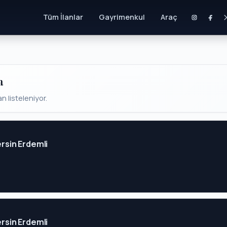
Tüm İlanlar
Gayrimenkul
Araç
a
an listeleniyor.
ersin Erdemli
ersin Erdemli