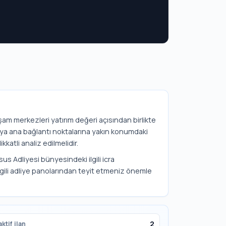
yaşam merkezleri yatırım değeri açısından birlikte
veya ana bağlantı noktalarına yakın konumdaki
kkatli analiz edilmelidir.
sus Adliyesi bünyesindeki ilgili icra
lgili adliye panolarından teyit etmeniz önemle
2
ktif ilan