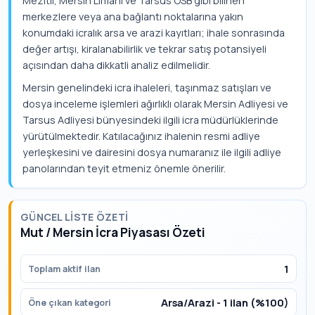
Mezitli, Mersin Limanı ve Tarsus OSB gibi bilinen
merkezlere veya ana bağlantı noktalarına yakın
konumdaki icralık arsa ve arazi kayıtları; ihale sonrasında
değer artışı, kiralanabilirlik ve tekrar satış potansiyeli
açısından daha dikkatli analiz edilmelidir.
Mersin genelindeki icra ihaleleri, taşınmaz satışları ve
dosya inceleme işlemleri ağırlıklı olarak Mersin Adliyesi ve
Tarsus Adliyesi bünyesindeki ilgili icra müdürlüklerinde
yürütülmektedir. Katılacağınız ihalenin resmi adliye
yerleşkesini ve dairesini dosya numaranız ile ilgili adliye
panolarından teyit etmeniz önemle önerilir.
GÜNCEL LISTE ÖZETI
Mut / Mersin İcra Piyasası Özeti
1
Toplam aktif ilan
Arsa/Arazi - 1 ilan (%100)
Öne çıkan kategori