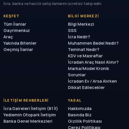
İcra, banka ve hacizli satış ilanlarını ücretsiz takip edin.
KEŞFET
BILGI MERKEZI
Tüm İlanlar
Bilgi Merkezi
Gayrimenkul
SSS
Araç
İcra Nedir?
Yakında Bitenler
Muhammen Bedel Nedir?
Geçmiş İlanlar
Teminat Nedir?
KDV ve Masraflar
İcradan Araç Nasıl Alınır?
Marka/Model Kronik
Sorunlar
İcradan Ev / Arsa Alırken
Dikkat Edilecekler
İLETIŞIM REHBERLERI
YASAL
İcra Daireleri İletişim (81 İl)
Hakkımızda
Yediemin Otopark İletişim
Basında Biz
Banka Genel Merkezleri
Gizlilik Politikası
Çerez Politikası