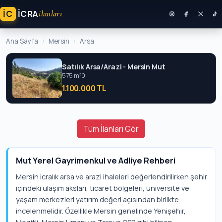
İC
ICRA
ilanları
Ana Sayfa
Mersin
Arsa
Satılık Arsa/Arazi - Mersin Mut
575 m²
0
1.100.000 TL
Tüm İlanları Gör
Mut Yerel Gayrimenkul ve Adliye Rehberi
Mersin icralık arsa ve arazi ihaleleri değerlendirilirken şehir
içindeki ulaşım aksları, ticaret bölgeleri, üniversite ve
yaşam merkezleri yatırım değeri açısından birlikte
incelenmelidir. Özellikle Mersin genelinde Yenişehir,