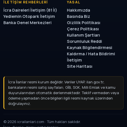
İLETIŞIM REHBERLERI
YASAL
İcra Daireleri İletişim (81 İl)
Hakkımızda
Yediemin Otopark İletişim
Basında Biz
Banka Genel Merkezleri
Gizlilik Politikası
Çerez Politikası
Kullanım Şartları
Sorumluluk Reddi
Kaynak Bilgilendirmesi
Kaldırma / Hata Bildirimi
İletişim
Site Haritası
İcra İlanlar resmi kurum değildir. Veriler UYAP, ilan.gov.tr,
bankaların resmi satış sayfaları, GİB, SGK, Milli Emlak ve kamu
duyurularından otomatik derlenmektedir. Teklif vermeden
veya ödeme yapmadan önce bilgileri ilgili resmi kaynak
üzerinden doğrulayınız.
© 2026 icrailanlari.com · Tüm hakları saklıdır.