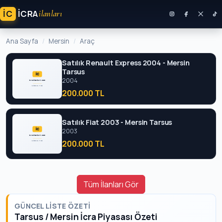
İC
ICRA
ilanları
Ana Sayfa
Mersin
Araç
Satılık Renault Express 2004 - Mersin
Tarsus
2004
200.000 TL
Satılık Fiat 2003 - Mersin Tarsus
2003
200.000 TL
Tüm İlanları Gör
GÜNCEL LISTE ÖZETI
Tarsus / Mersin İcra Piyasası Özeti