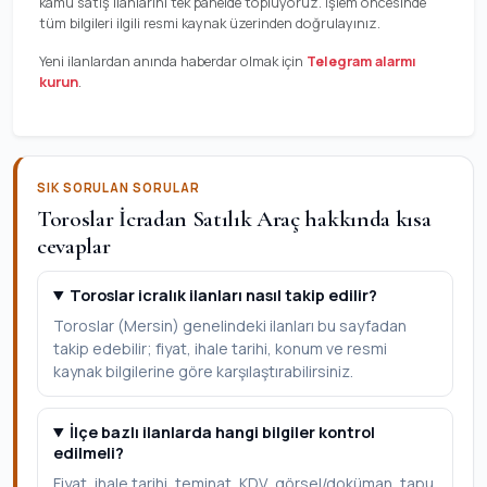
kamu satış ilanlarını tek panelde topluyoruz. İşlem öncesinde
tüm bilgileri ilgili resmi kaynak üzerinden doğrulayınız.
Yeni ilanlardan anında haberdar olmak için
Telegram alarmı
kurun
.
SIK SORULAN SORULAR
Toroslar İcradan Satılık Araç hakkında kısa
cevaplar
Toroslar icralık ilanları nasıl takip edilir?
Toroslar (Mersin) genelindeki ilanları bu sayfadan
takip edebilir; fiyat, ihale tarihi, konum ve resmi
kaynak bilgilerine göre karşılaştırabilirsiniz.
İlçe bazlı ilanlarda hangi bilgiler kontrol
edilmeli?
Fiyat, ihale tarihi, teminat, KDV, görsel/doküman, tapu