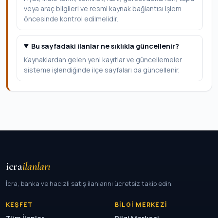
veya araç bilgileri ve resmi kaynak bağlantısı işlem
öncesinde kontrol edilmelidir.
Bu sayfadaki ilanlar ne sıklıkla güncellenir?
Kaynaklardan gelen yeni kayıtlar ve güncellemeler
sisteme işlendiğinde ilçe sayfaları da güncellenir.
icra
ilanları
İcra, banka ve hacizli satış ilanlarını ücretsiz takip edin.
KEŞFET
BILGI MERKEZI