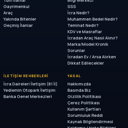
Tüm İlanlar
Bilgi Merkezi
Gayrimenkul
SSS
Araç
İcra Nedir?
Yakında Bitenler
Muhammen Bedel Nedir?
Geçmiş İlanlar
Teminat Nedir?
KDV ve Masraflar
İcradan Araç Nasıl Alınır?
Marka/Model Kronik
Sorunlar
İcradan Ev / Arsa Alırken
Dikkat Edilecekler
İLETIŞIM REHBERLERI
YASAL
İcra Daireleri İletişim (81 İl)
Hakkımızda
Yediemin Otopark İletişim
Basında Biz
Banka Genel Merkezleri
Gizlilik Politikası
Çerez Politikası
Kullanım Şartları
Sorumluluk Reddi
Kaynak Bilgilendirmesi
Kaldırma / Hata Bildirimi