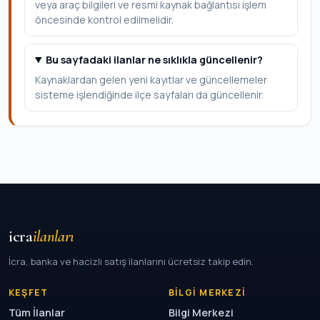
veya araç bilgileri ve resmi kaynak bağlantısı işlem
öncesinde kontrol edilmelidir.
Bu sayfadaki ilanlar ne sıklıkla güncellenir?
Kaynaklardan gelen yeni kayıtlar ve güncellemeler
sisteme işlendiğinde ilçe sayfaları da güncellenir.
icra
ilanları
İcra, banka ve hacizli satış ilanlarını ücretsiz takip edin.
KEŞFET
BILGI MERKEZI
Tüm İlanlar
Bilgi Merkezi