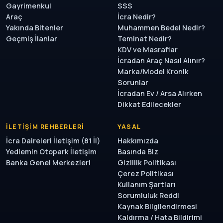
Gayrimenkul
SSS
Araç
İcra Nedir?
Yakında Bitenler
Muhammen Bedel Nedir?
Geçmiş İlanlar
Teminat Nedir?
KDV ve Masraflar
İcradan Araç Nasıl Alınır?
Marka/Model Kronik
Sorunlar
İcradan Ev / Arsa Alırken
Dikkat Edilecekler
İLETIŞIM REHBERLERI
YASAL
İcra Daireleri İletişim (81 İl)
Hakkımızda
Yediemin Otopark İletişim
Basında Biz
Banka Genel Merkezleri
Gizlilik Politikası
Çerez Politikası
Kullanım Şartları
Sorumluluk Reddi
Kaynak Bilgilendirmesi
Kaldırma / Hata Bildirimi