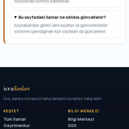
öncesinde kontrol edilmelidir.
Bu sayfadaki ilanlar ne sıklıkla güncellenir?
Kaynaklardan gelen yeni kayıtlar ve güncellemeler
sisteme işlendiğinde ilçe sayfaları da güncellenir.
icra
ilanları
İcra, banka ve hacizli satış ilanlarını ücretsiz takip edin.
KEŞFET
BILGI MERKEZI
Tüm İlanlar
Bilgi Merkezi
Gayrimenkul
SSS