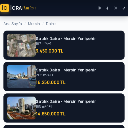
İC
ICRA
ilanları
Ana Sayfa
Mersin
Daire
Satılık Daire - Mersin Yenişehir
167 m²
4+1
3.450.000 TL
Satılık Daire - Mersin Yenişehir
205 m²
4+1
16.250.000 TL
Satılık Daire - Mersin Yenişehir
165 m²
4+1
14.650.000 TL