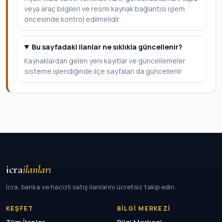
veya araç bilgileri ve resmi kaynak bağlantısı işlem
öncesinde kontrol edilmelidir.
Bu sayfadaki ilanlar ne sıklıkla güncellenir?
Kaynaklardan gelen yeni kayıtlar ve güncellemeler
sisteme işlendiğinde ilçe sayfaları da güncellenir.
icra
ilanları
İcra, banka ve hacizli satış ilanlarını ücretsiz takip edin.
KEŞFET
BILGI MERKEZI