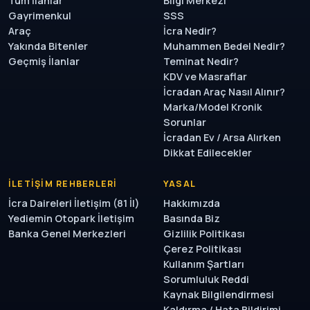
Tüm İlanlar
Bilgi Merkezi
Gayrimenkul
SSS
Araç
İcra Nedir?
Yakında Bitenler
Muhammen Bedel Nedir?
Geçmiş İlanlar
Teminat Nedir?
KDV ve Masraflar
İcradan Araç Nasıl Alınır?
Marka/Model Kronik
Sorunlar
İcradan Ev / Arsa Alırken
Dikkat Edilecekler
İLETIŞIM REHBERLERI
YASAL
İcra Daireleri İletişim (81 İl)
Hakkımızda
Yediemin Otopark İletişim
Basında Biz
Banka Genel Merkezleri
Gizlilik Politikası
Çerez Politikası
Kullanım Şartları
Sorumluluk Reddi
Kaynak Bilgilendirmesi
Kaldırma / Hata Bildirimi