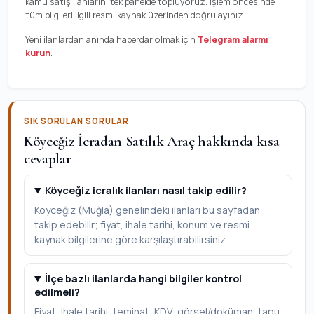
kamu satış ilanlarını tek panelde topluyoruz. İşlem öncesinde
tüm bilgileri ilgili resmi kaynak üzerinden doğrulayınız.
Yeni ilanlardan anında haberdar olmak için
Telegram alarmı
kurun
.
SIK SORULAN SORULAR
Köyceğiz İcradan Satılık Araç hakkında kısa
cevaplar
Köyceğiz icralık ilanları nasıl takip edilir?
Köyceğiz (Muğla) genelindeki ilanları bu sayfadan
takip edebilir; fiyat, ihale tarihi, konum ve resmi
kaynak bilgilerine göre karşılaştırabilirsiniz.
İlçe bazlı ilanlarda hangi bilgiler kontrol
edilmeli?
Fiyat, ihale tarihi, teminat, KDV, görsel/doküman, tapu