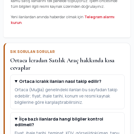
kamu satış ilanlarını tek panelde topluyoruz. İşlem öncesinde
tüm bilgileri ilgili resmi kaynak üzerinden doğrulayınız.
Yeni ilanlardan anında haberdar olmak için
Telegram alarmı
kurun
.
SIK SORULAN SORULAR
Ortaca İcradan Satılık Araç hakkında kısa
cevaplar
Ortaca icralık ilanları nasıl takip edilir?
Ortaca (Muğla) genelindeki ilanları bu sayfadan takip
edebilir; fiyat, ihale tarihi, konum ve resmi kaynak
bilgilerine göre karşılaştırabilirsiniz.
İlçe bazlı ilanlarda hangi bilgiler kontrol
edilmeli?
Fiyat, ihale tarihi, teminat, KDV, görsel/doküman, tapu