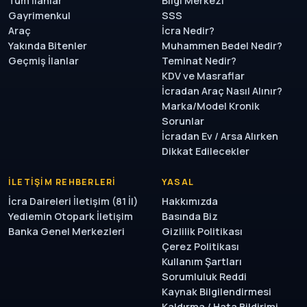
Tüm İlanlar
Bilgi Merkezi
Gayrimenkul
SSS
Araç
İcra Nedir?
Yakında Bitenler
Muhammen Bedel Nedir?
Geçmiş İlanlar
Teminat Nedir?
KDV ve Masraflar
İcradan Araç Nasıl Alınır?
Marka/Model Kronik
Sorunlar
İcradan Ev / Arsa Alırken
Dikkat Edilecekler
İLETIŞIM REHBERLERI
YASAL
İcra Daireleri İletişim (81 İl)
Hakkımızda
Yediemin Otopark İletişim
Basında Biz
Banka Genel Merkezleri
Gizlilik Politikası
Çerez Politikası
Kullanım Şartları
Sorumluluk Reddi
Kaynak Bilgilendirmesi
Kaldırma / Hata Bildirimi