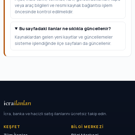
veya araç bilgileri ve resmi kaynak bağlantısı işlem
öncesinde kontrol edilmelidir.
Bu sayfadaki ilanlar ne sıklıkla güncellenir?
Kaynaklardan gelen yeni kayıtlar ve güncellemeler
sisteme işlendiğinde ilçe sayfaları da güncellenir.
icra
ilanları
İcra, banka ve hacizli satış ilanlarını ücretsiz takip edin.
KEŞFET
BILGI MERKEZI