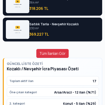
364 m²
318.206 TL
Satılık Tarla - Nevşehir Kozaklı
230 m²
369.227 TL
Tüm İlanları Gör
GÜNCEL LISTE ÖZETI
Kozaklı / Nevşehir İcra Piyasası Özeti
17
Toplam aktif ilan
Arsa/Arazi - 12 ilan (%71)
Öne çıkan kategori
Konut - 5 ilan (%29)
2. kategori