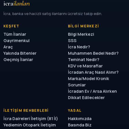
icra
ilanları
İcra, banka ve hacizli satış ilanlarını ücretsiz takip edin.
KEŞFET
BILGI MERKEZI
Tüm İlanlar
Bilgi Merkezi
Gayrimenkul
SSS
Araç
İcra Nedir?
Yakında Bitenler
Muhammen Bedel Nedir?
Geçmiş İlanlar
Teminat Nedir?
KDV ve Masraflar
İcradan Araç Nasıl Alınır?
Marka/Model Kronik
Sorunlar
İcradan Ev / Arsa Alırken
Dikkat Edilecekler
İLETIŞIM REHBERLERI
YASAL
İcra Daireleri İletişim (81 İl)
Hakkımızda
Yediemin Otopark İletişim
Basında Biz