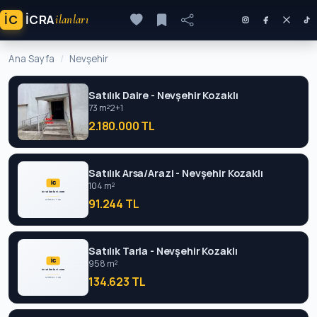
İC
ICRA
ilanları
Ana Sayfa
Nevşehir
Satılık Daire - Nevşehir Kozaklı
73 m²
2+1
2.180.000 TL
Satılık Arsa/Arazi - Nevşehir Kozaklı
104 m²
91.244 TL
Satılık Tarla - Nevşehir Kozaklı
958 m²
134.623 TL