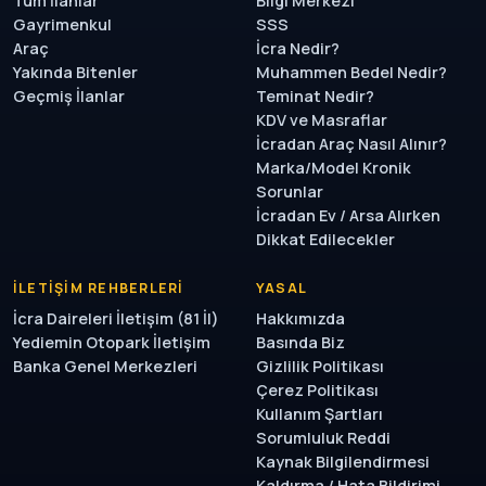
Tüm İlanlar
Bilgi Merkezi
Gayrimenkul
SSS
Araç
İcra Nedir?
Yakında Bitenler
Muhammen Bedel Nedir?
Geçmiş İlanlar
Teminat Nedir?
KDV ve Masraflar
İcradan Araç Nasıl Alınır?
Marka/Model Kronik
Sorunlar
İcradan Ev / Arsa Alırken
Dikkat Edilecekler
İLETIŞIM REHBERLERI
YASAL
İcra Daireleri İletişim (81 İl)
Hakkımızda
Yediemin Otopark İletişim
Basında Biz
Banka Genel Merkezleri
Gizlilik Politikası
Çerez Politikası
Kullanım Şartları
Sorumluluk Reddi
Kaynak Bilgilendirmesi
Kaldırma / Hata Bildirimi