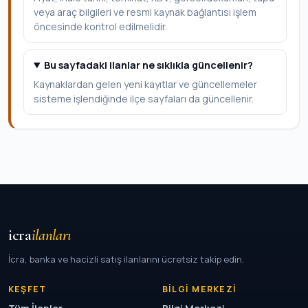
veya araç bilgileri ve resmi kaynak bağlantısı işlem
öncesinde kontrol edilmelidir.
Bu sayfadaki ilanlar ne sıklıkla güncellenir?
Kaynaklardan gelen yeni kayıtlar ve güncellemeler
sisteme işlendiğinde ilçe sayfaları da güncellenir.
icra
ilanları
İcra, banka ve hacizli satış ilanlarını ücretsiz takip edin.
KEŞFET
BILGI MERKEZI