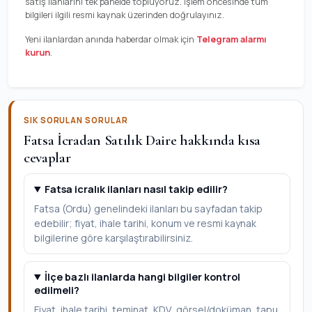
satış ilanlarını tek panelde topluyoruz. İşlem öncesinde tüm
bilgileri ilgili resmi kaynak üzerinden doğrulayınız.
Yeni ilanlardan anında haberdar olmak için
Telegram alarmı
kurun
.
SIK SORULAN SORULAR
Fatsa İcradan Satılık Daire hakkında kısa
cevaplar
Fatsa icralık ilanları nasıl takip edilir?
Fatsa (Ordu) genelindeki ilanları bu sayfadan takip
edebilir; fiyat, ihale tarihi, konum ve resmi kaynak
bilgilerine göre karşılaştırabilirsiniz.
İlçe bazlı ilanlarda hangi bilgiler kontrol
edilmeli?
Fiyat, ihale tarihi, teminat, KDV, görsel/doküman, tapu