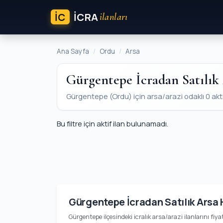
İC
ICRA
ilanları
Ana Sayfa
Ordu
Arsa
Gürgentepe İcradan Satılık
Gürgentepe (Ordu) için arsa/arazi odaklı 0 aktif 
Bu filtre için aktif ilan bulunamadı.
Gürgentepe İcradan Satılık Arsa
Gürgentepe ilçesindeki icralık arsa/arazi ilanlarını fiya