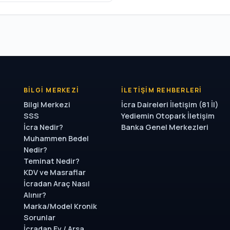
BILGI MERKEZI
İLETIŞIM REHBERLERI
Bilgi Merkezi
İcra Daireleri İletişim (81 İl)
SSS
Yediemin Otopark İletişim
İcra Nedir?
Banka Genel Merkezleri
Muhammen Bedel
Nedir?
Teminat Nedir?
KDV ve Masraflar
İcradan Araç Nasıl
Alınır?
Marka/Model Kronik
Sorunlar
İcradan Ev / Arsa