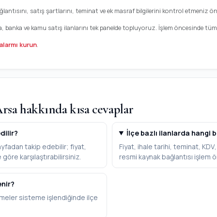
antısını, satış şartlarını, teminat ve ek masraf bilgilerini kontrol etmeniz öne
a, banka ve kamu satış ilanlarını tek panelde topluyoruz. İşlem öncesinde tüm b
alarmı kurun
.
rsa hakkında kısa cevaplar
dilir?
İlçe bazlı ilanlarda hangi b
fadan takip edebilir; fiyat,
Fiyat, ihale tarihi, teminat, KD
göre karşılaştırabilirsiniz.
resmi kaynak bağlantısı işlem ö
enir?
meler sisteme işlendiğinde ilçe