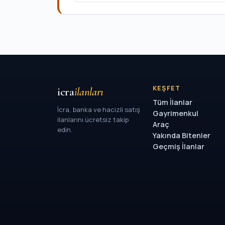
KEŞFET
icra
ilanları
Tüm İlanlar
İcra, banka ve hacizli satış
Gayrimenkul
ilanlarını ücretsiz takip
Araç
edin.
Yakında Bitenler
Geçmiş İlanlar