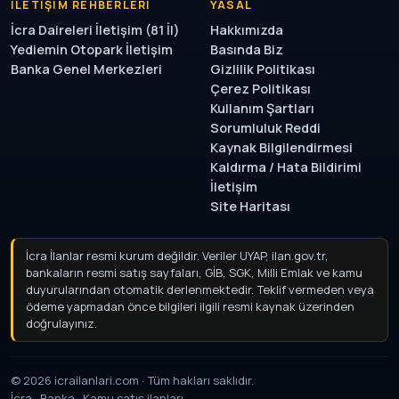
İLETIŞIM REHBERLERI
YASAL
İcra Daireleri İletişim (81 İl)
Hakkımızda
Yediemin Otopark İletişim
Basında Biz
Banka Genel Merkezleri
Gizlilik Politikası
Çerez Politikası
Kullanım Şartları
Sorumluluk Reddi
Kaynak Bilgilendirmesi
Kaldırma / Hata Bildirimi
İletişim
Site Haritası
İcra İlanlar resmi kurum değildir. Veriler UYAP, ilan.gov.tr,
bankaların resmi satış sayfaları, GİB, SGK, Milli Emlak ve kamu
duyurularından otomatik derlenmektedir. Teklif vermeden
veya ödeme yapmadan önce bilgileri ilgili resmi kaynak
üzerinden doğrulayınız.
© 2026 icrailanlari.com · Tüm hakları saklıdır.
İcra · Banka · Kamu satış ilanları