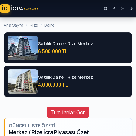
İC
ICRA
ilanları
Ana Sayfa
Rize
Daire
Satılık Daire - Rize Merkez
6.500.000 TL
Satılık Daire - Rize Merkez
4.000.000 TL
Tüm İlanları Gör
GÜNCEL LISTE ÖZETI
Merkez / Rize İcra Piyasası Özeti