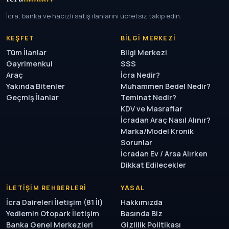
İcra, banka ve hacizli satış ilanlarını ücretsiz takip edin.
KEŞFET
BILGI MERKEZI
Tüm İlanlar
Bilgi Merkezi
Gayrimenkul
SSS
Araç
İcra Nedir?
Yakında Bitenler
Muhammen Bedel Nedir?
Geçmiş İlanlar
Teminat Nedir?
KDV ve Masraflar
İcradan Araç Nasıl Alınır?
Marka/Model Kronik
Sorunlar
İcradan Ev / Arsa Alırken
Dikkat Edilecekler
İLETIŞIM REHBERLERI
YASAL
İcra Daireleri İletişim (81 İl)
Hakkımızda
Yediemin Otopark İletişim
Basında Biz
Banka Genel Merkezleri
Gizlilik Politikası