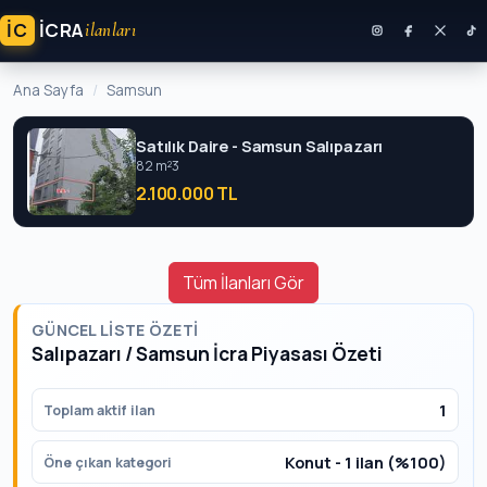
İC
ICRA
ilanları
Ana Sayfa
Samsun
Satılık Daire - Samsun Salıpazarı
82 m²
3
2.100.000 TL
Tüm İlanları Gör
GÜNCEL LISTE ÖZETI
Salıpazarı / Samsun İcra Piyasası Özeti
1
Toplam aktif ilan
Konut - 1 ilan (%100)
Öne çıkan kategori