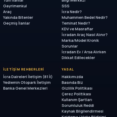
Tüm İlanlar
Bilgi Merkezi
Gayrimenkul
SSS
Araç
İcra Nedir?
Yakında Bitenler
Muhammen Bedel Nedir?
Geçmiş İlanlar
Teminat Nedir?
KDV ve Masraflar
İcradan Araç Nasıl Alınır?
Marka/Model Kronik
Sorunlar
İcradan Ev / Arsa Alırken
Dikkat Edilecekler
İLETIŞIM REHBERLERI
YASAL
İcra Daireleri İletişim (81 İl)
Hakkımızda
Yediemin Otopark İletişim
Basında Biz
Banka Genel Merkezleri
Gizlilik Politikası
Çerez Politikası
Kullanım Şartları
Sorumluluk Reddi
Kaynak Bilgilendirmesi
Kaldırma / Hata Bildirimi