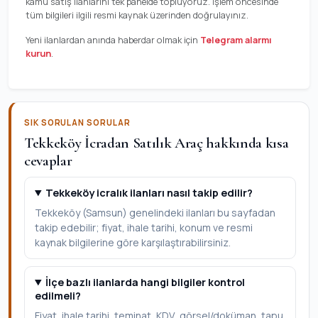
kamu satış ilanlarını tek panelde topluyoruz. İşlem öncesinde
tüm bilgileri ilgili resmi kaynak üzerinden doğrulayınız.
Yeni ilanlardan anında haberdar olmak için
Telegram alarmı
kurun
.
SIK SORULAN SORULAR
Tekkeköy İcradan Satılık Araç hakkında kısa
cevaplar
Tekkeköy icralık ilanları nasıl takip edilir?
Tekkeköy (Samsun) genelindeki ilanları bu sayfadan
takip edebilir; fiyat, ihale tarihi, konum ve resmi
kaynak bilgilerine göre karşılaştırabilirsiniz.
İlçe bazlı ilanlarda hangi bilgiler kontrol
edilmeli?
Fiyat, ihale tarihi, teminat, KDV, görsel/doküman, tapu