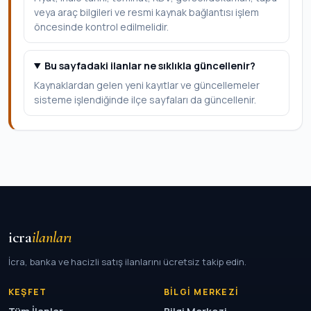
veya araç bilgileri ve resmi kaynak bağlantısı işlem
öncesinde kontrol edilmelidir.
Bu sayfadaki ilanlar ne sıklıkla güncellenir?
Kaynaklardan gelen yeni kayıtlar ve güncellemeler
sisteme işlendiğinde ilçe sayfaları da güncellenir.
icra
ilanları
İcra, banka ve hacizli satış ilanlarını ücretsiz takip edin.
KEŞFET
BILGI MERKEZI